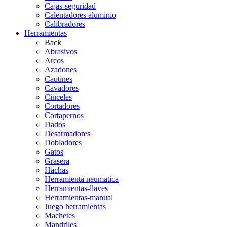
Cajas-seguridad
Calentadores aluminio
Calibradores
Herramientas
Back
Abrasivos
Arcos
Azadones
Cautines
Cavadores
Cinceles
Cortadores
Cortapernos
Dados
Desarmadores
Dobladores
Gatos
Grasera
Hachas
Herramienta neumatica
Herramientas-llaves
Herramientas-manual
Juego herramientas
Machetes
Mandriles