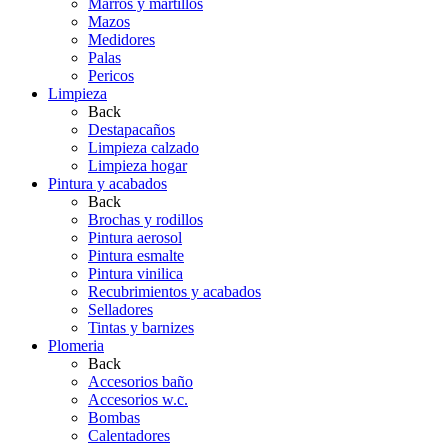
Marros y martillos
Mazos
Medidores
Palas
Pericos
Limpieza
Back
Destapacaños
Limpieza calzado
Limpieza hogar
Pintura y acabados
Back
Brochas y rodillos
Pintura aerosol
Pintura esmalte
Pintura vinilica
Recubrimientos y acabados
Selladores
Tintas y barnizes
Plomeria
Back
Accesorios baño
Accesorios w.c.
Bombas
Calentadores