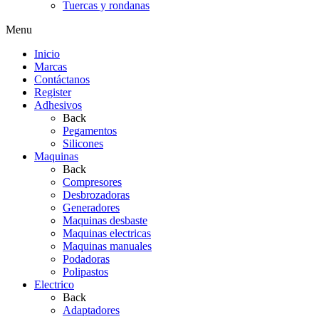
Tuercas y rondanas
Menu
Inicio
Marcas
Contáctanos
Register
Adhesivos
Back
Pegamentos
Silicones
Maquinas
Back
Compresores
Desbrozadoras
Generadores
Maquinas desbaste
Maquinas electricas
Maquinas manuales
Podadoras
Polipastos
Electrico
Back
Adaptadores