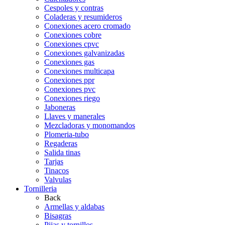
Cespoles y contras
Coladeras y resumideros
Conexiones acero cromado
Conexiones cobre
Conexiones cpvc
Conexiones galvanizadas
Conexiones gas
Conexiones multicapa
Conexiones ppr
Conexiones pvc
Conexiones riego
Jaboneras
Llaves y manerales
Mezcladoras y monomandos
Plomeria-tubo
Regaderas
Salida tinas
Tarjas
Tinacos
Valvulas
Tornilleria
Back
Armellas y aldabas
Bisagras
Pijas y tornillos