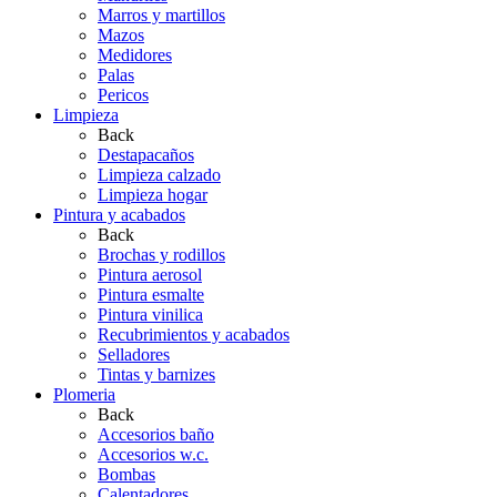
Marros y martillos
Mazos
Medidores
Palas
Pericos
Limpieza
Back
Destapacaños
Limpieza calzado
Limpieza hogar
Pintura y acabados
Back
Brochas y rodillos
Pintura aerosol
Pintura esmalte
Pintura vinilica
Recubrimientos y acabados
Selladores
Tintas y barnizes
Plomeria
Back
Accesorios baño
Accesorios w.c.
Bombas
Calentadores