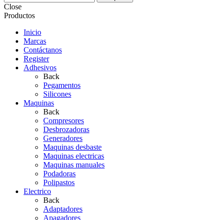
Close
Productos
Inicio
Marcas
Contáctanos
Register
Adhesivos
Back
Pegamentos
Silicones
Maquinas
Back
Compresores
Desbrozadoras
Generadores
Maquinas desbaste
Maquinas electricas
Maquinas manuales
Podadoras
Polipastos
Electrico
Back
Adaptadores
Apagadores