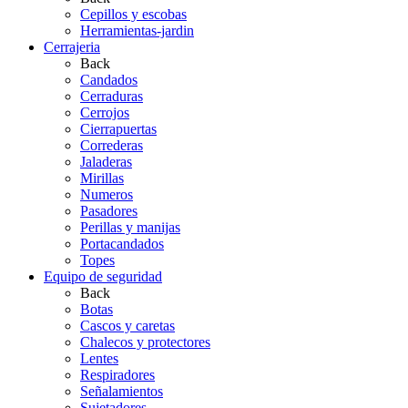
Cepillos y escobas
Herramientas-jardin
Cerrajeria
Back
Candados
Cerraduras
Cerrojos
Cierrapuertas
Correderas
Jaladeras
Mirillas
Numeros
Pasadores
Perillas y manijas
Portacandados
Topes
Equipo de seguridad
Back
Botas
Cascos y caretas
Chalecos y protectores
Lentes
Respiradores
Señalamientos
Sujetadores