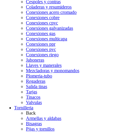
Cespoles y contras
Coladeras y resumideros
Conexiones acero cromado
Conexiones cobre
Conexiones cpvc
Conexiones galvanizadas
Conexiones gas
Conexiones multicapa
Conexiones ppr
Conexiones pvc
Conexiones riego
Jaboneras
Llaves y manerales
Mezcladoras y monomandos
Plomeria-tubo
Regaderas
Salida tinas
Tarjas
Tinacos
Valvulas
Tornilleria
Back
Armellas y aldabas
Bisagras
Pijas y tornillos