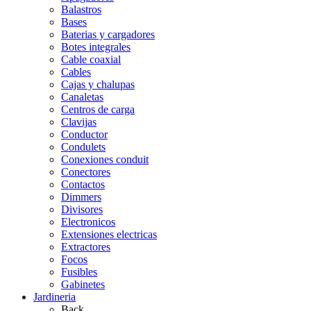
Balastros
Bases
Baterias y cargadores
Botes integrales
Cable coaxial
Cables
Cajas y chalupas
Canaletas
Centros de carga
Clavijas
Conductor
Condulets
Conexiones conduit
Conectores
Contactos
Dimmers
Divisores
Electronicos
Extensiones electricas
Extractores
Focos
Fusibles
Gabinetes
Jardineria
Back