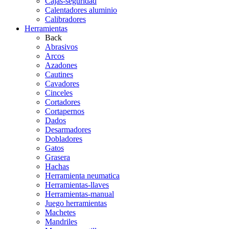
Cajas-seguridad
Calentadores aluminio
Calibradores
Herramientas
Back
Abrasivos
Arcos
Azadones
Cautines
Cavadores
Cinceles
Cortadores
Cortapernos
Dados
Desarmadores
Dobladores
Gatos
Grasera
Hachas
Herramienta neumatica
Herramientas-llaves
Herramientas-manual
Juego herramientas
Machetes
Mandriles