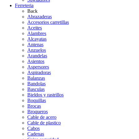
Ferreteria
Back
Abrazaderas
Accesorios carretillas
Aceites
Alambres
Alcayatas
Antenas
Anzuelos
Arandelas
Asientos
Aspersores
Aspiradoras
Balanzas
Bandolas
Basculas
Bieldos y rastrillos
Boquillas
Brocas
Broqueros
Cable de acero
Cable de plastico
Cabos
Cadenas