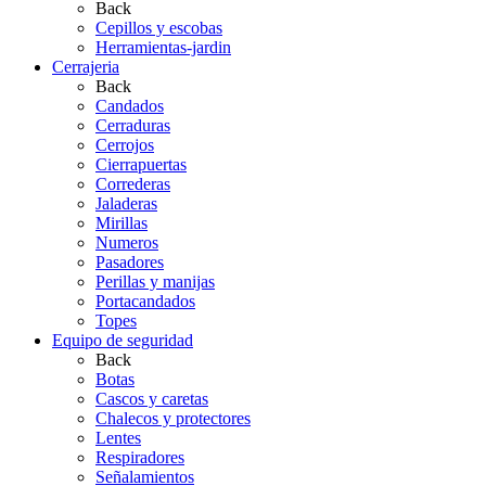
Back
Cepillos y escobas
Herramientas-jardin
Cerrajeria
Back
Candados
Cerraduras
Cerrojos
Cierrapuertas
Correderas
Jaladeras
Mirillas
Numeros
Pasadores
Perillas y manijas
Portacandados
Topes
Equipo de seguridad
Back
Botas
Cascos y caretas
Chalecos y protectores
Lentes
Respiradores
Señalamientos