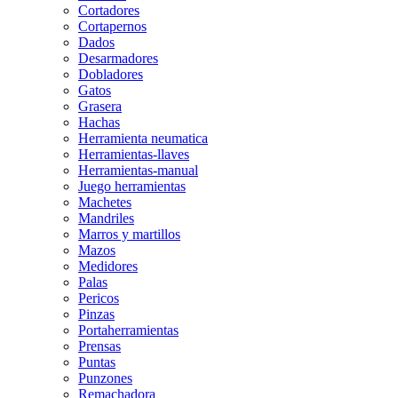
Cortadores
Cortapernos
Dados
Desarmadores
Dobladores
Gatos
Grasera
Hachas
Herramienta neumatica
Herramientas-llaves
Herramientas-manual
Juego herramientas
Machetes
Mandriles
Marros y martillos
Mazos
Medidores
Palas
Pericos
Pinzas
Portaherramientas
Prensas
Puntas
Punzones
Remachadora