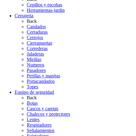
Cepillos y escobas
Herramientas-jardin
Cerrajeria
Back
Candados
Cerraduras
Cerrojos
Cierrapuertas
Correderas
Jaladeras
Mirillas
Numeros
Pasadores
Perillas y manijas
Portacandados
Topes
Equipo de seguridad
Back
Botas
Cascos y caretas
Chalecos y protectores
Lentes
Respiradores
Señalamientos
Sujetadores