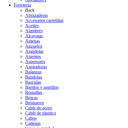
Ferreteria
Back
Abrazaderas
Accesorios carretillas
Aceites
Alambres
Alcayatas
Antenas
Anzuelos
Arandelas
Asientos
Aspersores
Aspiradoras
Balanzas
Bandolas
Basculas
Bieldos y rastrillos
Boquillas
Brocas
Broqueros
Cable de acero
Cable de plastico
Cabos
Cadenas