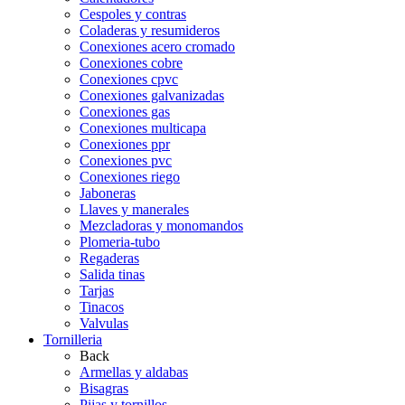
Cespoles y contras
Coladeras y resumideros
Conexiones acero cromado
Conexiones cobre
Conexiones cpvc
Conexiones galvanizadas
Conexiones gas
Conexiones multicapa
Conexiones ppr
Conexiones pvc
Conexiones riego
Jaboneras
Llaves y manerales
Mezcladoras y monomandos
Plomeria-tubo
Regaderas
Salida tinas
Tarjas
Tinacos
Valvulas
Tornilleria
Back
Armellas y aldabas
Bisagras
Pijas y tornillos