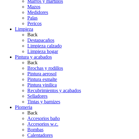
Marros y martillos
Mazos
Medidores
Palas
Pericos
Limpieza
Back
Destapacaños
Limpieza calzado
Limpieza hogar
Pintura y acabados
Back
Brochas y rodillos
Pintura aerosol
Pintura esmalte
Pintura vinilica
Recubrimientos y acabados
Selladores
Tintas y barnizes
Plomeria
Back
Accesorios baño
Accesorios w.c.
Bombas
Calentadores