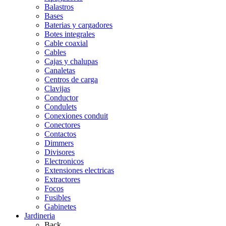
Balastros
Bases
Baterias y cargadores
Botes integrales
Cable coaxial
Cables
Cajas y chalupas
Canaletas
Centros de carga
Clavijas
Conductor
Condulets
Conexiones conduit
Conectores
Contactos
Dimmers
Divisores
Electronicos
Extensiones electricas
Extractores
Focos
Fusibles
Gabinetes
Jardineria
Back