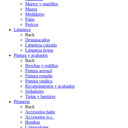
Marros y martillos
Mazos
Medidores
Palas
Pericos
Limpieza
Back
Destapacaños
Limpieza calzado
Limpieza hogar
Pintura y acabados
Back
Brochas y rodillos
Pintura aerosol
Pintura esmalte
Pintura vinilica
Recubrimientos y acabados
Selladores
Tintas y barnizes
Plomeria
Back
Accesorios baño
Accesorios w.c.
Bombas
Calentadores