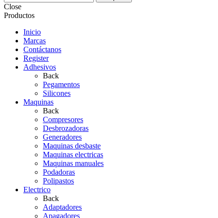
Close
Productos
Inicio
Marcas
Contáctanos
Register
Adhesivos
Back
Pegamentos
Silicones
Maquinas
Back
Compresores
Desbrozadoras
Generadores
Maquinas desbaste
Maquinas electricas
Maquinas manuales
Podadoras
Polipastos
Electrico
Back
Adaptadores
Apagadores