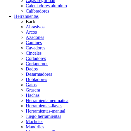
Cajas-seguridad
Calentadores aluminio
Calibradores
Herramientas
Back
Abrasivos
Arcos
Azadones
Cautines
Cavadores
Cinceles
Cortadores
Cortapernos
Dados
Desarmadores
Dobladores
Gatos
Grasera
Hachas
Herramienta neumatica
Herramientas-llaves
Herramientas-manual
Juego herramientas
Machetes
Mandriles