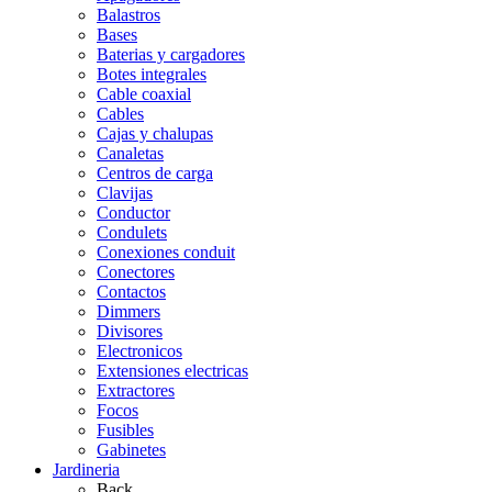
Balastros
Bases
Baterias y cargadores
Botes integrales
Cable coaxial
Cables
Cajas y chalupas
Canaletas
Centros de carga
Clavijas
Conductor
Condulets
Conexiones conduit
Conectores
Contactos
Dimmers
Divisores
Electronicos
Extensiones electricas
Extractores
Focos
Fusibles
Gabinetes
Jardineria
Back