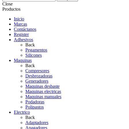
Close
Productos
Inicio
Marcas
Contáctanos
Register
Adhesivos
Back
Pegamentos
Silicones
Maquinas
Back
Compresores
Desbrozadoras
Generadores
Maquinas desbaste
Maquinas electricas
Maquinas manuales
Podadoras
Polipastos
Electrico
Back
Adaptadores
Apagadores