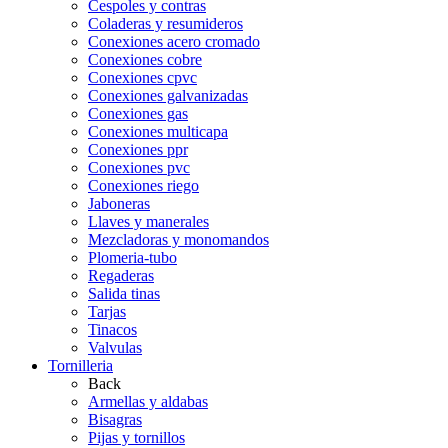
Cespoles y contras
Coladeras y resumideros
Conexiones acero cromado
Conexiones cobre
Conexiones cpvc
Conexiones galvanizadas
Conexiones gas
Conexiones multicapa
Conexiones ppr
Conexiones pvc
Conexiones riego
Jaboneras
Llaves y manerales
Mezcladoras y monomandos
Plomeria-tubo
Regaderas
Salida tinas
Tarjas
Tinacos
Valvulas
Tornilleria
Back
Armellas y aldabas
Bisagras
Pijas y tornillos