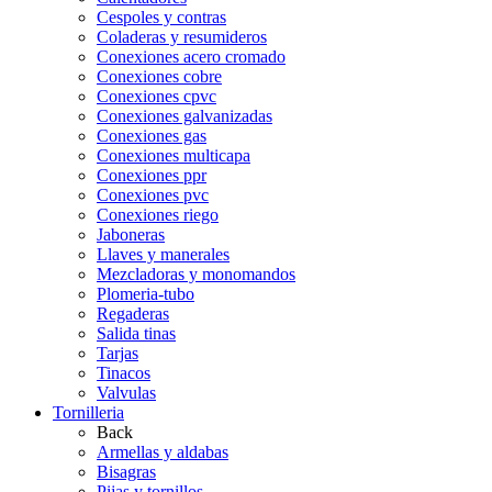
Cespoles y contras
Coladeras y resumideros
Conexiones acero cromado
Conexiones cobre
Conexiones cpvc
Conexiones galvanizadas
Conexiones gas
Conexiones multicapa
Conexiones ppr
Conexiones pvc
Conexiones riego
Jaboneras
Llaves y manerales
Mezcladoras y monomandos
Plomeria-tubo
Regaderas
Salida tinas
Tarjas
Tinacos
Valvulas
Tornilleria
Back
Armellas y aldabas
Bisagras
Pijas y tornillos