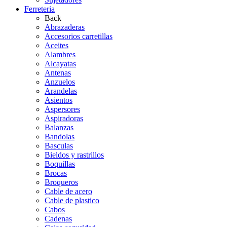
Ferreteria
Back
Abrazaderas
Accesorios carretillas
Aceites
Alambres
Alcayatas
Antenas
Anzuelos
Arandelas
Asientos
Aspersores
Aspiradoras
Balanzas
Bandolas
Basculas
Bieldos y rastrillos
Boquillas
Brocas
Broqueros
Cable de acero
Cable de plastico
Cabos
Cadenas