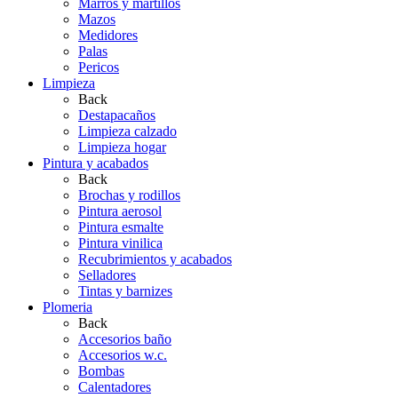
Marros y martillos
Mazos
Medidores
Palas
Pericos
Limpieza
Back
Destapacaños
Limpieza calzado
Limpieza hogar
Pintura y acabados
Back
Brochas y rodillos
Pintura aerosol
Pintura esmalte
Pintura vinilica
Recubrimientos y acabados
Selladores
Tintas y barnizes
Plomeria
Back
Accesorios baño
Accesorios w.c.
Bombas
Calentadores