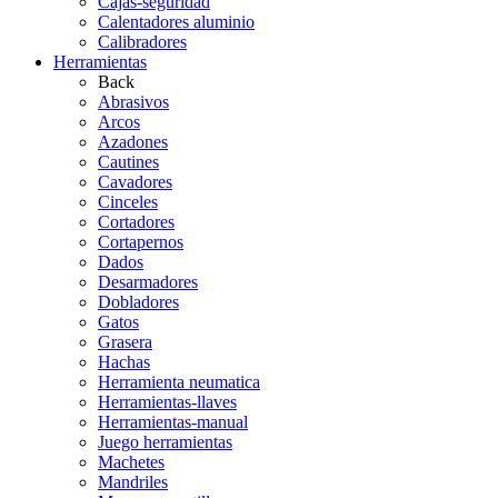
Cajas-seguridad
Calentadores aluminio
Calibradores
Herramientas
Back
Abrasivos
Arcos
Azadones
Cautines
Cavadores
Cinceles
Cortadores
Cortapernos
Dados
Desarmadores
Dobladores
Gatos
Grasera
Hachas
Herramienta neumatica
Herramientas-llaves
Herramientas-manual
Juego herramientas
Machetes
Mandriles