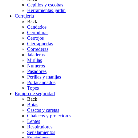
Cepillos y escobas
Herramientas-jardin
Cerrajeria
Back
Candados
Cerraduras
Cerrojos
Cierrapuertas
Correderas
Jaladeras
Mirillas
Numeros
Pasadores
Perillas y manijas
Portacandados
Topes
Equipo de seguridad
Back
Botas
Cascos y caretas
Chalecos y protectores
Lentes
Respiradores
Señalamientos
Sujetadores