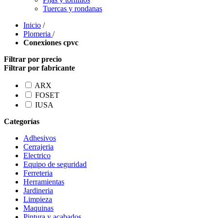
Tuercas y rondanas
Inicio
/
Plomeria
/
Conexiones cpvc
Filtrar por precio
Filtrar por fabricante
ARX
FOSET
IUSA
Categorías
Adhesivos
Cerrajeria
Electrico
Equipo de seguridad
Ferreteria
Herramientas
Jardineria
Limpieza
Maquinas
Pintura y acabados