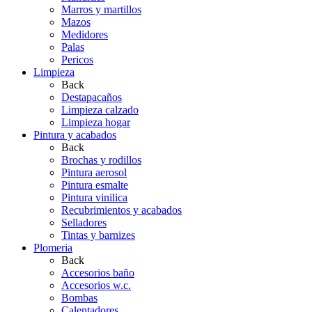
Marros y martillos
Mazos
Medidores
Palas
Pericos
Limpieza
Back
Destapacaños
Limpieza calzado
Limpieza hogar
Pintura y acabados
Back
Brochas y rodillos
Pintura aerosol
Pintura esmalte
Pintura vinilica
Recubrimientos y acabados
Selladores
Tintas y barnizes
Plomeria
Back
Accesorios baño
Accesorios w.c.
Bombas
Calentadores