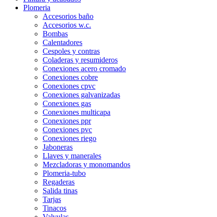
Plomeria
Accesorios baño
Accesorios w.c.
Bombas
Calentadores
Cespoles y contras
Coladeras y resumideros
Conexiones acero cromado
Conexiones cobre
Conexiones cpvc
Conexiones galvanizadas
Conexiones gas
Conexiones multicapa
Conexiones ppr
Conexiones pvc
Conexiones riego
Jaboneras
Llaves y manerales
Mezcladoras y monomandos
Plomeria-tubo
Regaderas
Salida tinas
Tarjas
Tinacos
Valvulas