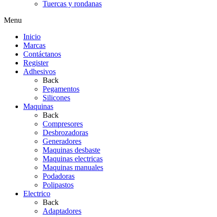
Tuercas y rondanas
Menu
Inicio
Marcas
Contáctanos
Register
Adhesivos
Back
Pegamentos
Silicones
Maquinas
Back
Compresores
Desbrozadoras
Generadores
Maquinas desbaste
Maquinas electricas
Maquinas manuales
Podadoras
Polipastos
Electrico
Back
Adaptadores