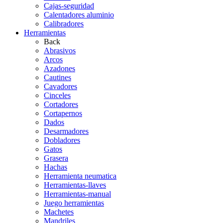
Cajas-seguridad
Calentadores aluminio
Calibradores
Herramientas
Back
Abrasivos
Arcos
Azadones
Cautines
Cavadores
Cinceles
Cortadores
Cortapernos
Dados
Desarmadores
Dobladores
Gatos
Grasera
Hachas
Herramienta neumatica
Herramientas-llaves
Herramientas-manual
Juego herramientas
Machetes
Mandriles