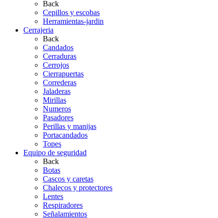
Back
Cepillos y escobas
Herramientas-jardin
Cerrajeria
Back
Candados
Cerraduras
Cerrojos
Cierrapuertas
Correderas
Jaladeras
Mirillas
Numeros
Pasadores
Perillas y manijas
Portacandados
Topes
Equipo de seguridad
Back
Botas
Cascos y caretas
Chalecos y protectores
Lentes
Respiradores
Señalamientos