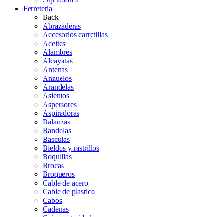
Ferreteria
Back
Abrazaderas
Accesorios carretillas
Aceites
Alambres
Alcayatas
Antenas
Anzuelos
Arandelas
Asientos
Aspersores
Aspiradoras
Balanzas
Bandolas
Basculas
Bieldos y rastrillos
Boquillas
Brocas
Broqueros
Cable de acero
Cable de plastico
Cabos
Cadenas