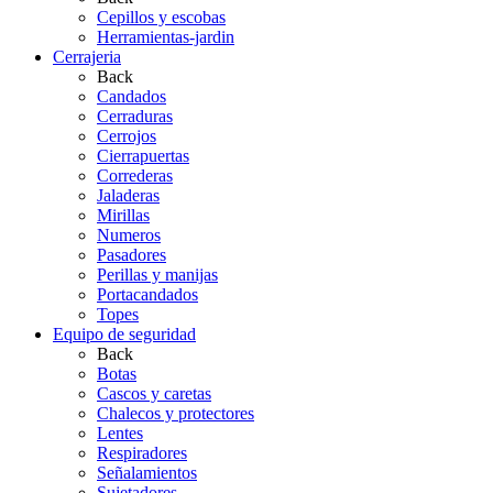
Cepillos y escobas
Herramientas-jardin
Cerrajeria
Back
Candados
Cerraduras
Cerrojos
Cierrapuertas
Correderas
Jaladeras
Mirillas
Numeros
Pasadores
Perillas y manijas
Portacandados
Topes
Equipo de seguridad
Back
Botas
Cascos y caretas
Chalecos y protectores
Lentes
Respiradores
Señalamientos
Sujetadores