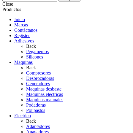
Close
Productos
Inicio
Marcas
Contáctanos
Register
Adhesivos
Back
Pegamentos
Silicones
Maquinas
Back
Compresores
Desbrozadoras
Generadores
Maquinas desbaste
Maquinas electricas
Maquinas manuales
Podadoras
Polipastos
Electrico
Back
Adaptadores
Apagadores