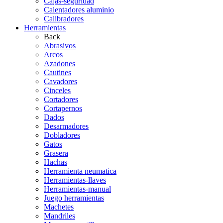
Cajas-seguridad
Calentadores aluminio
Calibradores
Herramientas
Back
Abrasivos
Arcos
Azadones
Cautines
Cavadores
Cinceles
Cortadores
Cortapernos
Dados
Desarmadores
Dobladores
Gatos
Grasera
Hachas
Herramienta neumatica
Herramientas-llaves
Herramientas-manual
Juego herramientas
Machetes
Mandriles