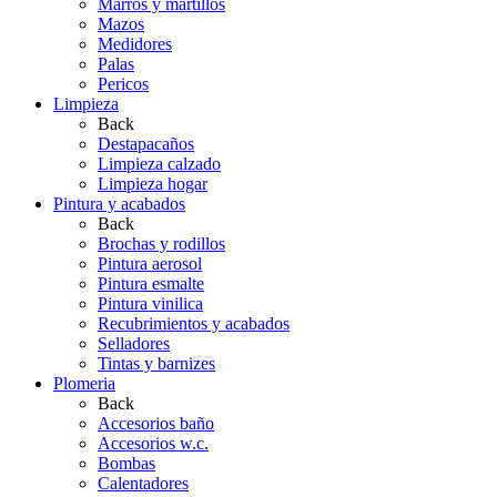
Marros y martillos
Mazos
Medidores
Palas
Pericos
Limpieza
Back
Destapacaños
Limpieza calzado
Limpieza hogar
Pintura y acabados
Back
Brochas y rodillos
Pintura aerosol
Pintura esmalte
Pintura vinilica
Recubrimientos y acabados
Selladores
Tintas y barnizes
Plomeria
Back
Accesorios baño
Accesorios w.c.
Bombas
Calentadores