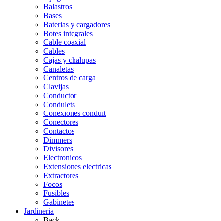
Balastros
Bases
Baterias y cargadores
Botes integrales
Cable coaxial
Cables
Cajas y chalupas
Canaletas
Centros de carga
Clavijas
Conductor
Condulets
Conexiones conduit
Conectores
Contactos
Dimmers
Divisores
Electronicos
Extensiones electricas
Extractores
Focos
Fusibles
Gabinetes
Jardineria
Back