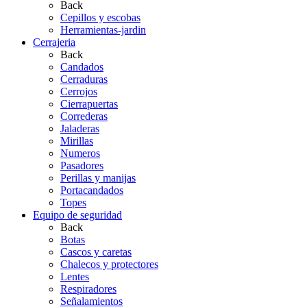
Back
Cepillos y escobas
Herramientas-jardin
Cerrajeria
Back
Candados
Cerraduras
Cerrojos
Cierrapuertas
Correderas
Jaladeras
Mirillas
Numeros
Pasadores
Perillas y manijas
Portacandados
Topes
Equipo de seguridad
Back
Botas
Cascos y caretas
Chalecos y protectores
Lentes
Respiradores
Señalamientos