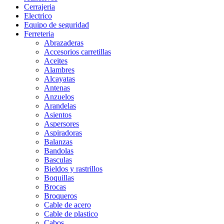
Cerrajeria
Electrico
Equipo de seguridad
Ferreteria
Abrazaderas
Accesorios carretillas
Aceites
Alambres
Alcayatas
Antenas
Anzuelos
Arandelas
Asientos
Aspersores
Aspiradoras
Balanzas
Bandolas
Basculas
Bieldos y rastrillos
Boquillas
Brocas
Broqueros
Cable de acero
Cable de plastico
Cabos