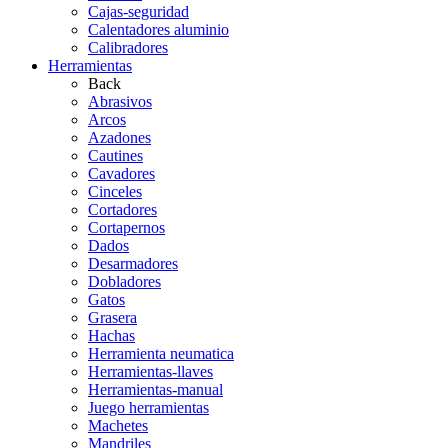
Cajas-seguridad
Calentadores aluminio
Calibradores
Herramientas
Back
Abrasivos
Arcos
Azadones
Cautines
Cavadores
Cinceles
Cortadores
Cortapernos
Dados
Desarmadores
Dobladores
Gatos
Grasera
Hachas
Herramienta neumatica
Herramientas-llaves
Herramientas-manual
Juego herramientas
Machetes
Mandriles