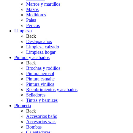
Marros y martillos
Mazos
Medidores
Palas
Pericos
Limpieza
Back
Destapacaños
Limpieza calzado
Limpieza hogar
Pintura y acabados
Back
Brochas y rodillos
Pintura aerosol
Pintura esmalte
Pintura vinilica
Recubrimientos y acabados
Selladores
Tintas y barnizes
Plomeria
Back
Accesorios baño
Accesorios w.c.
Bombas
Calentadores