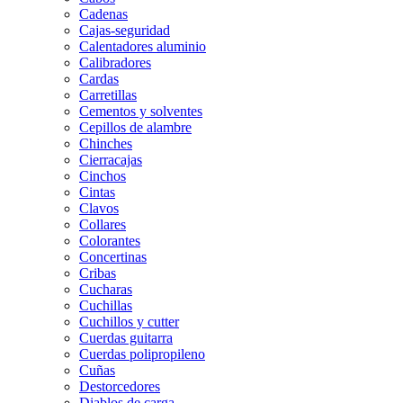
Cadenas
Cajas-seguridad
Calentadores aluminio
Calibradores
Cardas
Carretillas
Cementos y solventes
Cepillos de alambre
Chinches
Cierracajas
Cinchos
Cintas
Clavos
Collares
Colorantes
Concertinas
Cribas
Cucharas
Cuchillas
Cuchillos y cutter
Cuerdas guitarra
Cuerdas polipropileno
Cuñas
Destorcedores
Diablos de carga