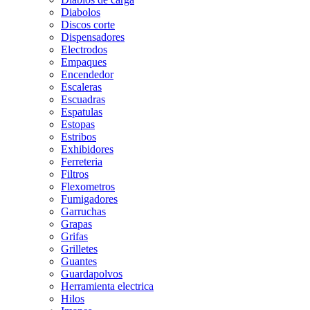
Diabolos
Discos corte
Dispensadores
Electrodos
Empaques
Encendedor
Escaleras
Escuadras
Espatulas
Estopas
Estribos
Exhibidores
Ferreteria
Filtros
Flexometros
Fumigadores
Garruchas
Grapas
Grifas
Grilletes
Guantes
Guardapolvos
Herramienta electrica
Hilos