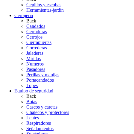
Cepillos y escobas
Herramientas-jardin
Cerrajeria
Back
Candados
Cerraduras
Cerrojos
Cierrapuertas
Correderas
Jaladeras
Mirillas
Numeros
Pasadores
Perillas y manijas
Portacandados
Topes
Equipo de seguridad
Back
Botas
Cascos y caretas
Chalecos y protectores
Lentes
Respiradores
Señalamientos
Sujetadores