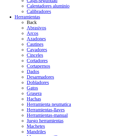
Cajas-seguridad
Calentadores aluminio
Calibradores
Herramientas
Back
Abrasivos
Arcos
Azadones
Cautines
Cavadores
Cinceles
Cortadores
Cortapernos
Dados
Desarmadores
Dobladores
Gatos
Grasera
Hachas
Herramienta neumatica
Herramientas-llaves
Herramientas-manual
Juego herramientas
Machetes
Mandriles