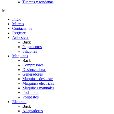
Tuercas y rondanas
Menu
Inicio
Marcas
Contáctanos
Register
Adhesivos
Back
Pegamentos
Silicones
Maquinas
Back
Compresores
Desbrozadoras
Generadores
Maquinas desbaste
Maquinas electricas
Maquinas manuales
Podadoras
Polipastos
Electrico
Back
Adaptadores