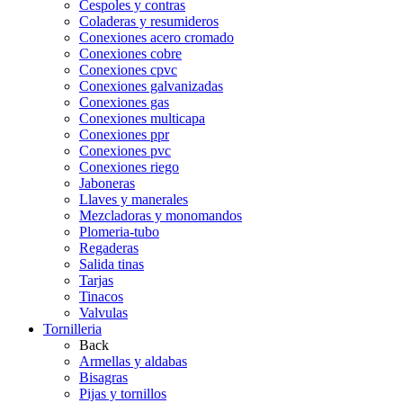
Cespoles y contras
Coladeras y resumideros
Conexiones acero cromado
Conexiones cobre
Conexiones cpvc
Conexiones galvanizadas
Conexiones gas
Conexiones multicapa
Conexiones ppr
Conexiones pvc
Conexiones riego
Jaboneras
Llaves y manerales
Mezcladoras y monomandos
Plomeria-tubo
Regaderas
Salida tinas
Tarjas
Tinacos
Valvulas
Tornilleria
Back
Armellas y aldabas
Bisagras
Pijas y tornillos