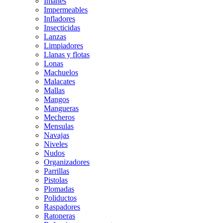
Imanes
Impermeables
Infladores
Insecticidas
Lanzas
Limpiadores
Llanas y flotas
Lonas
Machuelos
Malacates
Mallas
Mangos
Mangueras
Mecheros
Mensulas
Navajas
Niveles
Nudos
Organizadores
Parrillas
Pistolas
Plomadas
Poliductos
Raspadores
Ratoneras