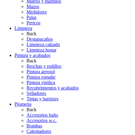
Marros y martillos
Mazos
Medidores
Palas
Pericos
Limpieza
Back
Destapacaños
Limpieza calzado
Limpieza hogar
Pintura y acabados
Back
Brochas y rodillos
Pintura aerosol
Pintura esmalte
Pintura vinilica
Recubrimientos y acabados
Selladores
Tintas y barnizes
Plomeria
Back
Accesorios baño
Accesorios w.c.
Bombas
Calentadores