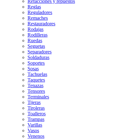
Refacciones y repuestos
Reglas
Reguladores
Remaches
Restauradores
Rodajas
Rodilleras
Ruedas
Seguetas
Separadores
Soldaduras
Soportes
Sosas
Tachuelas
Taquetes
Tenazas
Tensores
Terminales
Tijeras
Tiroleras
Toalleros
Trampas
Varillas
Vasos
Venenos