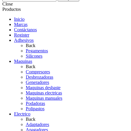
Close
Productos
Inicio
Marcas
Contáctanos
Register
Adhesivos
Back
Pegamentos
Silicones
Maquinas
Back
Compresores
Desbrozadoras
Generadores
Maquinas desbaste
Maquinas electricas
Maquinas manuales
Podadoras
Polipastos
Electrico
Back
Adaptadores
Apagadores