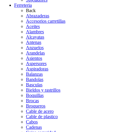
Ferreteria
Back
Abrazaderas
Accesorios carretillas
Aceites
Alambres
Alcayatas
Antenas
Anzuelos
Arandelas
Asientos
Aspersores
Aspiradoras
Balanzas
Bandolas
Basculas
Bieldos y rastrillos
Boquillas
Brocas
Broqueros
Cable de acero
Cable de plastico
Cabos
Cadenas