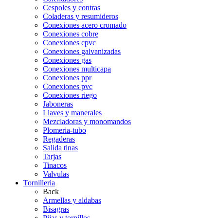
Cespoles y contras
Coladeras y resumideros
Conexiones acero cromado
Conexiones cobre
Conexiones cpvc
Conexiones galvanizadas
Conexiones gas
Conexiones multicapa
Conexiones ppr
Conexiones pvc
Conexiones riego
Jaboneras
Llaves y manerales
Mezcladoras y monomandos
Plomeria-tubo
Regaderas
Salida tinas
Tarjas
Tinacos
Valvulas
Tornilleria
Back
Armellas y aldabas
Bisagras
Pijas y tornillos