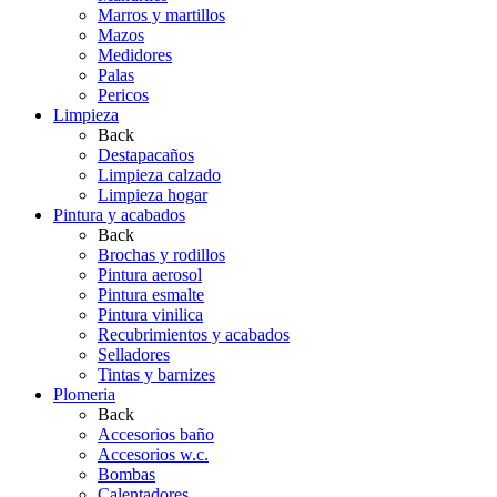
Marros y martillos
Mazos
Medidores
Palas
Pericos
Limpieza
Back
Destapacaños
Limpieza calzado
Limpieza hogar
Pintura y acabados
Back
Brochas y rodillos
Pintura aerosol
Pintura esmalte
Pintura vinilica
Recubrimientos y acabados
Selladores
Tintas y barnizes
Plomeria
Back
Accesorios baño
Accesorios w.c.
Bombas
Calentadores