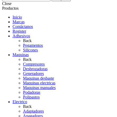
Close
Productos
Inicio
Marcas
Contáctanos
Register
Adhesivos
Back
Pegamentos
Silicones
Maquinas
Back
Compresores
Desbrozadoras
Generadores
Maquinas desbaste
Maquinas electricas
Maquinas manuales
Podadoras
Polipastos
Electrico
Back
Adaptadores
Apagadores