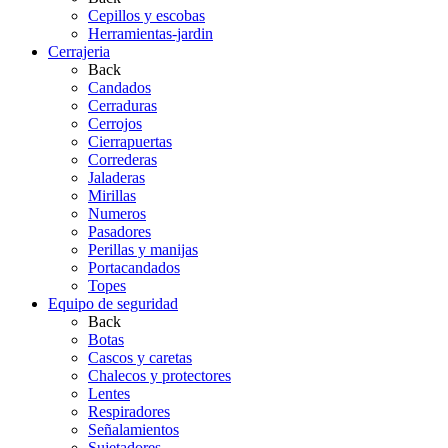
Cepillos y escobas
Herramientas-jardin
Cerrajeria
Back
Candados
Cerraduras
Cerrojos
Cierrapuertas
Correderas
Jaladeras
Mirillas
Numeros
Pasadores
Perillas y manijas
Portacandados
Topes
Equipo de seguridad
Back
Botas
Cascos y caretas
Chalecos y protectores
Lentes
Respiradores
Señalamientos
Sujetadores