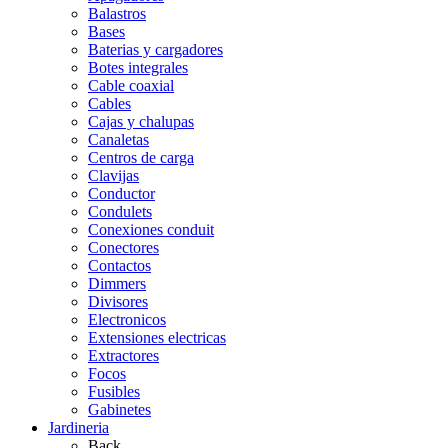
Balastros
Bases
Baterias y cargadores
Botes integrales
Cable coaxial
Cables
Cajas y chalupas
Canaletas
Centros de carga
Clavijas
Conductor
Condulets
Conexiones conduit
Conectores
Contactos
Dimmers
Divisores
Electronicos
Extensiones electricas
Extractores
Focos
Fusibles
Gabinetes
Jardineria
Back