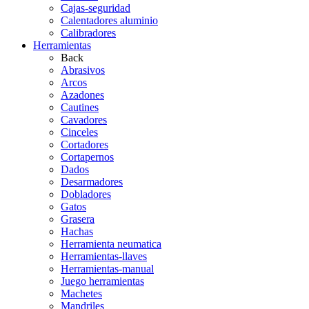
Cajas-seguridad
Calentadores aluminio
Calibradores
Herramientas
Back
Abrasivos
Arcos
Azadones
Cautines
Cavadores
Cinceles
Cortadores
Cortapernos
Dados
Desarmadores
Dobladores
Gatos
Grasera
Hachas
Herramienta neumatica
Herramientas-llaves
Herramientas-manual
Juego herramientas
Machetes
Mandriles