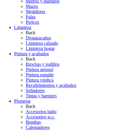
Marros y martillos
Mazos
Medidores
Palas
Pericos
Limpieza
Back
Destapacaños
Limpieza calzado
Limpieza hogar
Pintura y acabados
Back
Brochas y rodillos
Pintura aerosol
Pintura esmalte
Pintura vinilica
Recubrimientos y acabados
Selladores
Tintas y barnizes
Plomeria
Back
Accesorios baño
Accesorios w.c.
Bombas
Calentadores