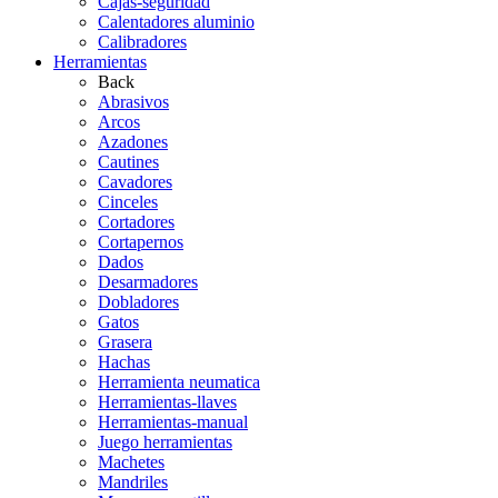
Cajas-seguridad
Calentadores aluminio
Calibradores
Herramientas
Back
Abrasivos
Arcos
Azadones
Cautines
Cavadores
Cinceles
Cortadores
Cortapernos
Dados
Desarmadores
Dobladores
Gatos
Grasera
Hachas
Herramienta neumatica
Herramientas-llaves
Herramientas-manual
Juego herramientas
Machetes
Mandriles