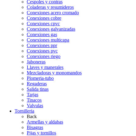
Cespoles y contras
Coladeras y resumideros
Conexiones acero cromado
Conexiones cobre
Conexiones cpvc
Conexiones galvanizadas
Conexiones gas
Conexiones multicapa
Conexiones ppr
Conexiones pvc
Conexiones riego
Jaboneras
Llaves y manerales
Mezcladoras y monomandos
Plomeria-tubo
Regaderas
Salida tinas
Tarjas
Tinacos
Valvulas
Tornilleria
Back
Armellas y aldabas
Bisagras
Pijas y tornillos