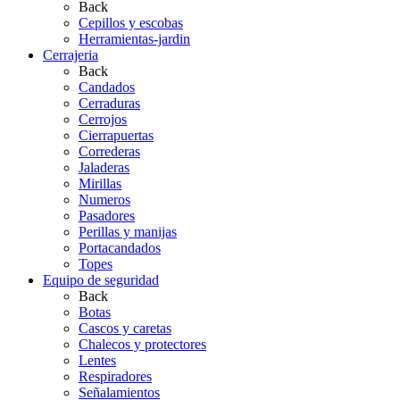
Back
Cepillos y escobas
Herramientas-jardin
Cerrajeria
Back
Candados
Cerraduras
Cerrojos
Cierrapuertas
Correderas
Jaladeras
Mirillas
Numeros
Pasadores
Perillas y manijas
Portacandados
Topes
Equipo de seguridad
Back
Botas
Cascos y caretas
Chalecos y protectores
Lentes
Respiradores
Señalamientos