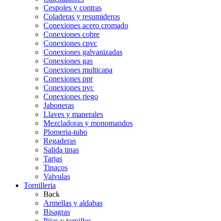
Cespoles y contras
Coladeras y resumideros
Conexiones acero cromado
Conexiones cobre
Conexiones cpvc
Conexiones galvanizadas
Conexiones gas
Conexiones multicapa
Conexiones ppr
Conexiones pvc
Conexiones riego
Jaboneras
Llaves y manerales
Mezcladoras y monomandos
Plomeria-tubo
Regaderas
Salida tinas
Tarjas
Tinacos
Valvulas
Tornilleria
Back
Armellas y aldabas
Bisagras
Pijas y tornillos