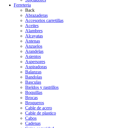
Ferreteria
Back
Abrazaderas
Accesorios carretillas
Aceites
Alambres
Alcayatas
Antenas
Anzuelos
Arandelas
Asientos
Aspersores
Aspiradoras
Balanzas
Bandolas
Basculas
Bieldos y rastrillos
Boquillas
Brocas
Broqueros
Cable de acero
Cable de plastico
Cabos
Cadenas