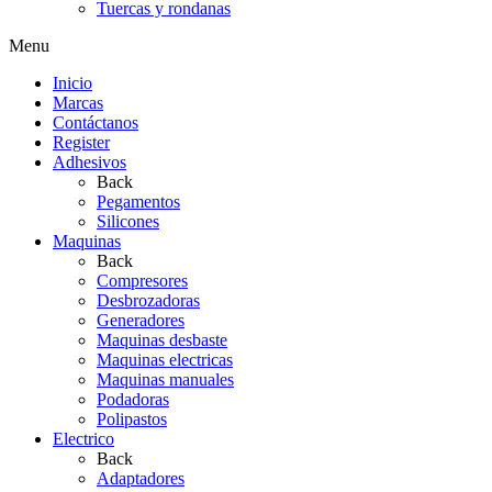
Tuercas y rondanas
Menu
Inicio
Marcas
Contáctanos
Register
Adhesivos
Back
Pegamentos
Silicones
Maquinas
Back
Compresores
Desbrozadoras
Generadores
Maquinas desbaste
Maquinas electricas
Maquinas manuales
Podadoras
Polipastos
Electrico
Back
Adaptadores