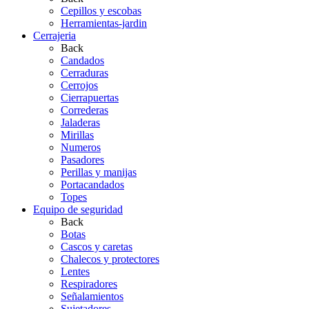
Cepillos y escobas
Herramientas-jardin
Cerrajeria
Back
Candados
Cerraduras
Cerrojos
Cierrapuertas
Correderas
Jaladeras
Mirillas
Numeros
Pasadores
Perillas y manijas
Portacandados
Topes
Equipo de seguridad
Back
Botas
Cascos y caretas
Chalecos y protectores
Lentes
Respiradores
Señalamientos
Sujetadores