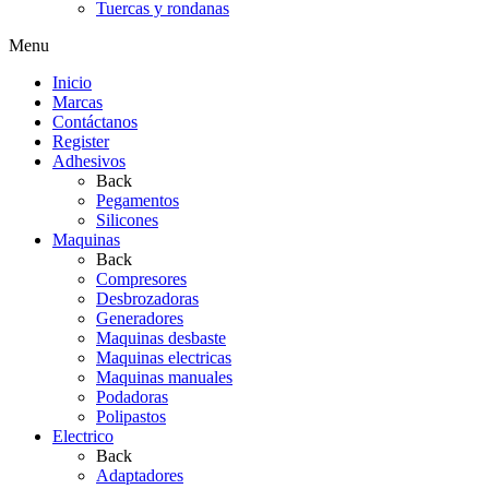
Tuercas y rondanas
Menu
Inicio
Marcas
Contáctanos
Register
Adhesivos
Back
Pegamentos
Silicones
Maquinas
Back
Compresores
Desbrozadoras
Generadores
Maquinas desbaste
Maquinas electricas
Maquinas manuales
Podadoras
Polipastos
Electrico
Back
Adaptadores