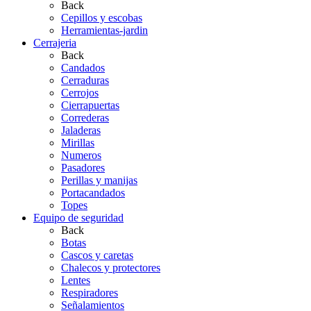
Back
Cepillos y escobas
Herramientas-jardin
Cerrajeria
Back
Candados
Cerraduras
Cerrojos
Cierrapuertas
Correderas
Jaladeras
Mirillas
Numeros
Pasadores
Perillas y manijas
Portacandados
Topes
Equipo de seguridad
Back
Botas
Cascos y caretas
Chalecos y protectores
Lentes
Respiradores
Señalamientos