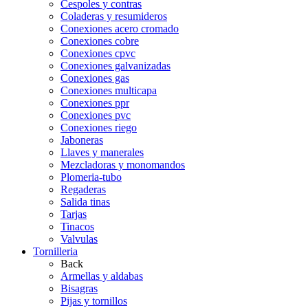
Cespoles y contras
Coladeras y resumideros
Conexiones acero cromado
Conexiones cobre
Conexiones cpvc
Conexiones galvanizadas
Conexiones gas
Conexiones multicapa
Conexiones ppr
Conexiones pvc
Conexiones riego
Jaboneras
Llaves y manerales
Mezcladoras y monomandos
Plomeria-tubo
Regaderas
Salida tinas
Tarjas
Tinacos
Valvulas
Tornilleria
Back
Armellas y aldabas
Bisagras
Pijas y tornillos