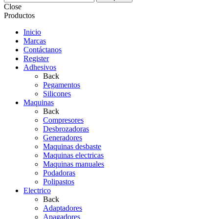
Close
Productos
Inicio
Marcas
Contáctanos
Register
Adhesivos
Back
Pegamentos
Silicones
Maquinas
Back
Compresores
Desbrozadoras
Generadores
Maquinas desbaste
Maquinas electricas
Maquinas manuales
Podadoras
Polipastos
Electrico
Back
Adaptadores
Apagadores