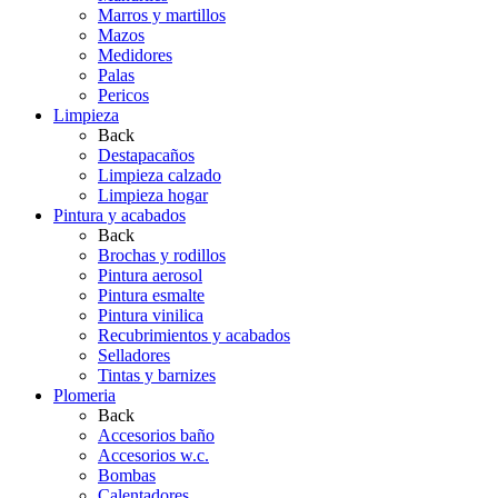
Marros y martillos
Mazos
Medidores
Palas
Pericos
Limpieza
Back
Destapacaños
Limpieza calzado
Limpieza hogar
Pintura y acabados
Back
Brochas y rodillos
Pintura aerosol
Pintura esmalte
Pintura vinilica
Recubrimientos y acabados
Selladores
Tintas y barnizes
Plomeria
Back
Accesorios baño
Accesorios w.c.
Bombas
Calentadores