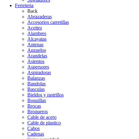
Ferreteria
Back
Abrazaderas
Accesorios carretillas
Aceites
Alambres
Alcayatas
Antenas
Anzuelos
Arandelas
Asientos
Aspersores
Aspiradoras
Balanzas
Bandolas
Basculas
Bieldos y rastrillos
Boquillas
Brocas
Broqueros
Cable de acero
Cable de plastico
Cabos
Cadenas