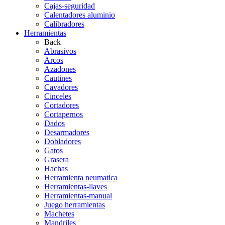
Cajas-seguridad
Calentadores aluminio
Calibradores
Herramientas
Back
Abrasivos
Arcos
Azadones
Cautines
Cavadores
Cinceles
Cortadores
Cortapernos
Dados
Desarmadores
Dobladores
Gatos
Grasera
Hachas
Herramienta neumatica
Herramientas-llaves
Herramientas-manual
Juego herramientas
Machetes
Mandriles