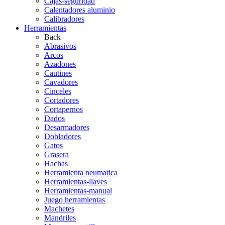
Cajas-seguridad
Calentadores aluminio
Calibradores
Herramientas
Back
Abrasivos
Arcos
Azadones
Cautines
Cavadores
Cinceles
Cortadores
Cortapernos
Dados
Desarmadores
Dobladores
Gatos
Grasera
Hachas
Herramienta neumatica
Herramientas-llaves
Herramientas-manual
Juego herramientas
Machetes
Mandriles