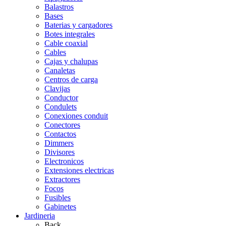
Balastros
Bases
Baterias y cargadores
Botes integrales
Cable coaxial
Cables
Cajas y chalupas
Canaletas
Centros de carga
Clavijas
Conductor
Condulets
Conexiones conduit
Conectores
Contactos
Dimmers
Divisores
Electronicos
Extensiones electricas
Extractores
Focos
Fusibles
Gabinetes
Jardineria
Back