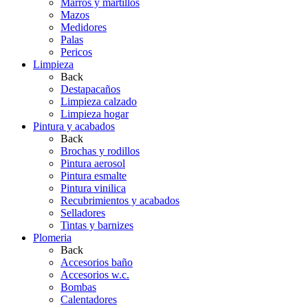
Marros y martillos
Mazos
Medidores
Palas
Pericos
Limpieza
Back
Destapacaños
Limpieza calzado
Limpieza hogar
Pintura y acabados
Back
Brochas y rodillos
Pintura aerosol
Pintura esmalte
Pintura vinilica
Recubrimientos y acabados
Selladores
Tintas y barnizes
Plomeria
Back
Accesorios baño
Accesorios w.c.
Bombas
Calentadores