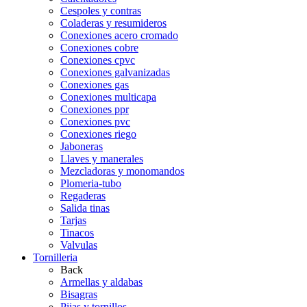
Cespoles y contras
Coladeras y resumideros
Conexiones acero cromado
Conexiones cobre
Conexiones cpvc
Conexiones galvanizadas
Conexiones gas
Conexiones multicapa
Conexiones ppr
Conexiones pvc
Conexiones riego
Jaboneras
Llaves y manerales
Mezcladoras y monomandos
Plomeria-tubo
Regaderas
Salida tinas
Tarjas
Tinacos
Valvulas
Tornilleria
Back
Armellas y aldabas
Bisagras
Pijas y tornillos