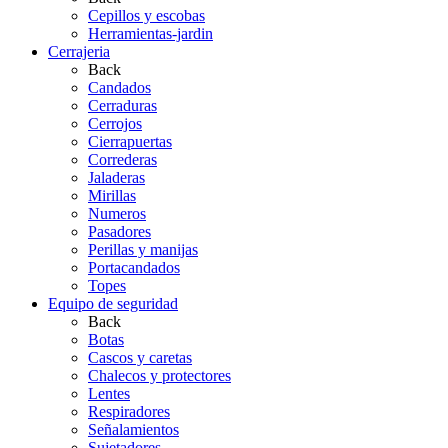
Cepillos y escobas
Herramientas-jardin
Cerrajeria
Back
Candados
Cerraduras
Cerrojos
Cierrapuertas
Correderas
Jaladeras
Mirillas
Numeros
Pasadores
Perillas y manijas
Portacandados
Topes
Equipo de seguridad
Back
Botas
Cascos y caretas
Chalecos y protectores
Lentes
Respiradores
Señalamientos
Sujetadores