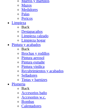
Marros y martillos
Mazos
Medidores
Palas
Pericos
Limpieza
Back
Destapacaños
Limpieza calzado
Limpieza hogar
Pintura y acabados
Back
Brochas y rodillos
Pintura aerosol
Pintura esmalte
Pintura vinilica
Recubrimientos y acabados
Selladores
Tintas y barnizes
Plomeria
Back
Accesorios baño
Accesorios w.c.
Bombas
Calentadores