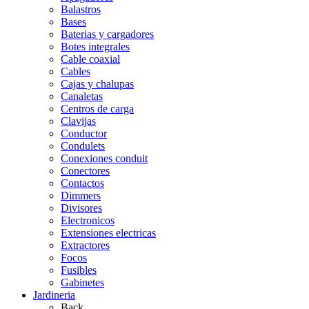
Balastros
Bases
Baterias y cargadores
Botes integrales
Cable coaxial
Cables
Cajas y chalupas
Canaletas
Centros de carga
Clavijas
Conductor
Condulets
Conexiones conduit
Conectores
Contactos
Dimmers
Divisores
Electronicos
Extensiones electricas
Extractores
Focos
Fusibles
Gabinetes
Jardineria
Back