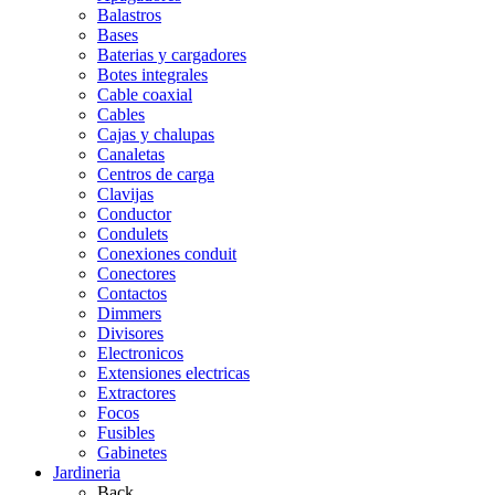
Balastros
Bases
Baterias y cargadores
Botes integrales
Cable coaxial
Cables
Cajas y chalupas
Canaletas
Centros de carga
Clavijas
Conductor
Condulets
Conexiones conduit
Conectores
Contactos
Dimmers
Divisores
Electronicos
Extensiones electricas
Extractores
Focos
Fusibles
Gabinetes
Jardineria
Back