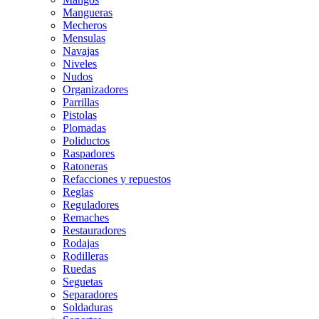
Mangueras
Mecheros
Mensulas
Navajas
Niveles
Nudos
Organizadores
Parrillas
Pistolas
Plomadas
Poliductos
Raspadores
Ratoneras
Refacciones y repuestos
Reglas
Reguladores
Remaches
Restauradores
Rodajas
Rodilleras
Ruedas
Seguetas
Separadores
Soldaduras