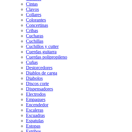
Cintas
Clavos
Collares
Colorantes
Concertinas
Cribas
Cucharas
Cuchillas
Cuchillos y cutter
Cuerdas guitarra
Cuerdas polipropileno
Cuñas
Destorcedores
Diablos de carga
Diabolos
Discos corte
Dispensadores
Electrodos
Empaques
Encendedor
Escaleras
Escuadras
Espatulas
Estopas
Estribos