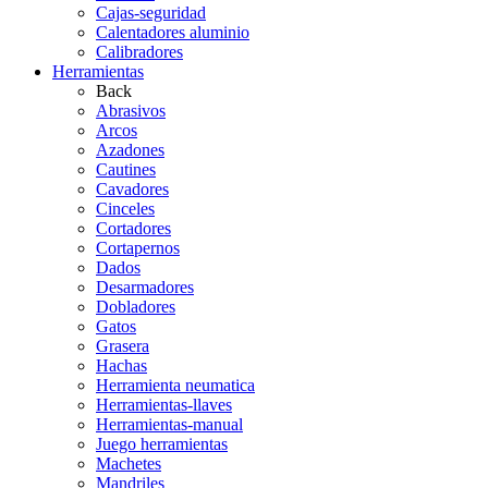
Cajas-seguridad
Calentadores aluminio
Calibradores
Herramientas
Back
Abrasivos
Arcos
Azadones
Cautines
Cavadores
Cinceles
Cortadores
Cortapernos
Dados
Desarmadores
Dobladores
Gatos
Grasera
Hachas
Herramienta neumatica
Herramientas-llaves
Herramientas-manual
Juego herramientas
Machetes
Mandriles