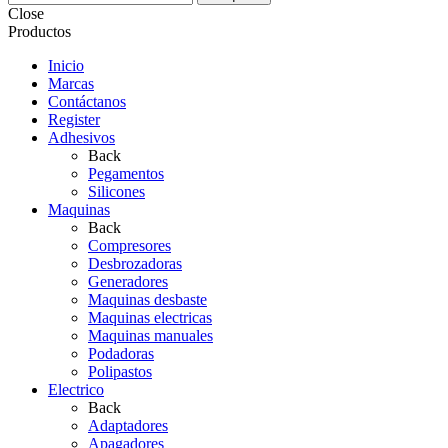
Close
Productos
Inicio
Marcas
Contáctanos
Register
Adhesivos
Back
Pegamentos
Silicones
Maquinas
Back
Compresores
Desbrozadoras
Generadores
Maquinas desbaste
Maquinas electricas
Maquinas manuales
Podadoras
Polipastos
Electrico
Back
Adaptadores
Apagadores