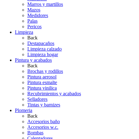
Marros y martillos
Mazos
Medidores
Palas
Pericos
Limpieza
Back
Destapacaños
Limpieza calzado
Limpieza hogar
Pintura y acabados
Back
Brochas y rodillos
Pintura aerosol
Pintura esmalte
Pintura vinilica
Recubrimientos y acabados
Selladores
Tintas y barnizes
Plomeria
Back
Accesorios baño
Accesorios w.c.
Bombas
Calentadores