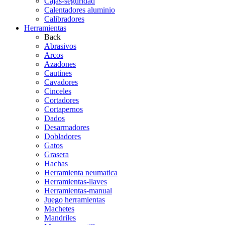
Cajas-seguridad
Calentadores aluminio
Calibradores
Herramientas
Back
Abrasivos
Arcos
Azadones
Cautines
Cavadores
Cinceles
Cortadores
Cortapernos
Dados
Desarmadores
Dobladores
Gatos
Grasera
Hachas
Herramienta neumatica
Herramientas-llaves
Herramientas-manual
Juego herramientas
Machetes
Mandriles