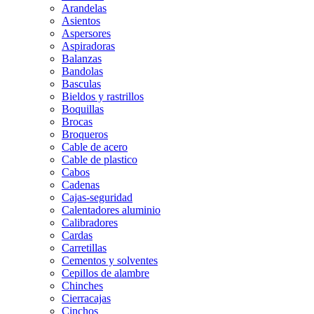
Arandelas
Asientos
Aspersores
Aspiradoras
Balanzas
Bandolas
Basculas
Bieldos y rastrillos
Boquillas
Brocas
Broqueros
Cable de acero
Cable de plastico
Cabos
Cadenas
Cajas-seguridad
Calentadores aluminio
Calibradores
Cardas
Carretillas
Cementos y solventes
Cepillos de alambre
Chinches
Cierracajas
Cinchos