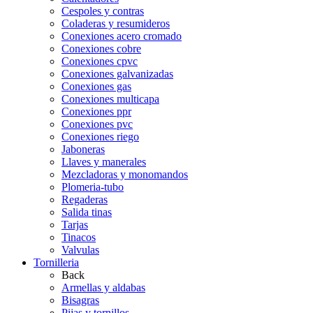
Cespoles y contras
Coladeras y resumideros
Conexiones acero cromado
Conexiones cobre
Conexiones cpvc
Conexiones galvanizadas
Conexiones gas
Conexiones multicapa
Conexiones ppr
Conexiones pvc
Conexiones riego
Jaboneras
Llaves y manerales
Mezcladoras y monomandos
Plomeria-tubo
Regaderas
Salida tinas
Tarjas
Tinacos
Valvulas
Tornilleria
Back
Armellas y aldabas
Bisagras
Pijas y tornillos