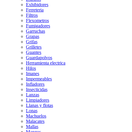
Exhibidores
Ferreteria
Filtros
Flexometros
Fumigadores
Garruchas
Grapas
Grifas
Grilletes
Guantes
Guardapolvos
Herramienta electrica
Hilos
Imanes
Impermeables
Infladores
Insecticidas
Lanzas
Limpiadores
Llanas y flotas
Lonas
Machuelos
Malacates
Mallas
Mangos