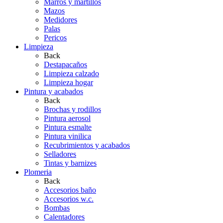
Marros y martillos
Mazos
Medidores
Palas
Pericos
Limpieza
Back
Destapacaños
Limpieza calzado
Limpieza hogar
Pintura y acabados
Back
Brochas y rodillos
Pintura aerosol
Pintura esmalte
Pintura vinilica
Recubrimientos y acabados
Selladores
Tintas y barnizes
Plomeria
Back
Accesorios baño
Accesorios w.c.
Bombas
Calentadores