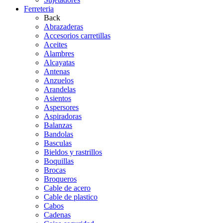
Ferreteria
Back
Abrazaderas
Accesorios carretillas
Aceites
Alambres
Alcayatas
Antenas
Anzuelos
Arandelas
Asientos
Aspersores
Aspiradoras
Balanzas
Bandolas
Basculas
Bieldos y rastrillos
Boquillas
Brocas
Broqueros
Cable de acero
Cable de plastico
Cabos
Cadenas