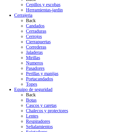
Cepillos y escobas
Herramientas-jardin
Cerrajeria
Back
Candados
Cerraduras
Cerrojos
Cierrapuertas
Correderas
Jaladeras
Mirillas
Numeros
Pasadores
Perillas y manijas
Portacandados
Topes
Equipo de seguridad
Back
Botas
Cascos y caretas
Chalecos y protectores
Lentes
Respiradores
Señalamientos
Sujetadores