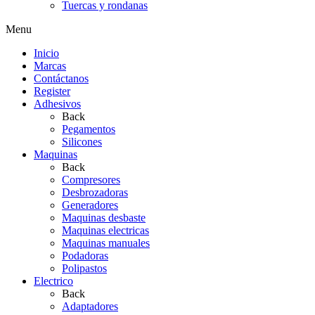
Tuercas y rondanas
Menu
Inicio
Marcas
Contáctanos
Register
Adhesivos
Back
Pegamentos
Silicones
Maquinas
Back
Compresores
Desbrozadoras
Generadores
Maquinas desbaste
Maquinas electricas
Maquinas manuales
Podadoras
Polipastos
Electrico
Back
Adaptadores