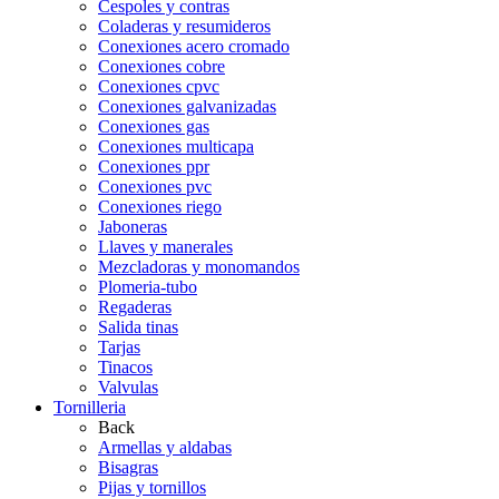
Cespoles y contras
Coladeras y resumideros
Conexiones acero cromado
Conexiones cobre
Conexiones cpvc
Conexiones galvanizadas
Conexiones gas
Conexiones multicapa
Conexiones ppr
Conexiones pvc
Conexiones riego
Jaboneras
Llaves y manerales
Mezcladoras y monomandos
Plomeria-tubo
Regaderas
Salida tinas
Tarjas
Tinacos
Valvulas
Tornilleria
Back
Armellas y aldabas
Bisagras
Pijas y tornillos