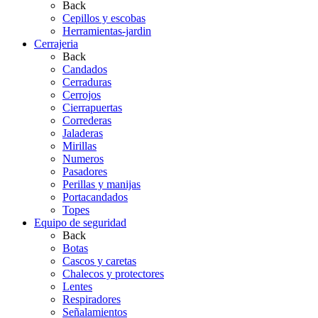
Back
Cepillos y escobas
Herramientas-jardin
Cerrajeria
Back
Candados
Cerraduras
Cerrojos
Cierrapuertas
Correderas
Jaladeras
Mirillas
Numeros
Pasadores
Perillas y manijas
Portacandados
Topes
Equipo de seguridad
Back
Botas
Cascos y caretas
Chalecos y protectores
Lentes
Respiradores
Señalamientos