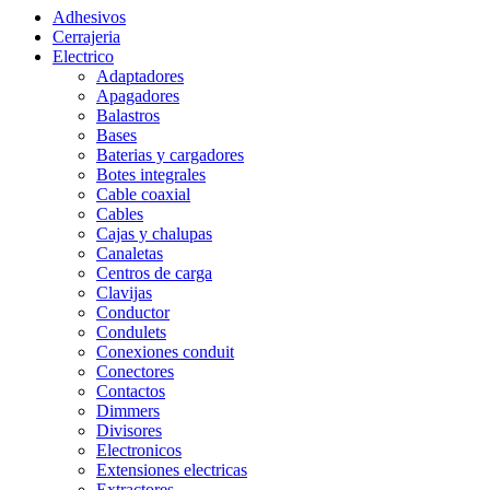
Adhesivos
Cerrajeria
Electrico
Adaptadores
Apagadores
Balastros
Bases
Baterias y cargadores
Botes integrales
Cable coaxial
Cables
Cajas y chalupas
Canaletas
Centros de carga
Clavijas
Conductor
Condulets
Conexiones conduit
Conectores
Contactos
Dimmers
Divisores
Electronicos
Extensiones electricas
Extractores