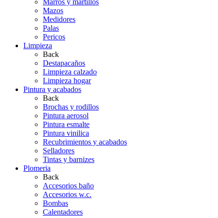
Marros y martillos
Mazos
Medidores
Palas
Pericos
Limpieza
Back
Destapacaños
Limpieza calzado
Limpieza hogar
Pintura y acabados
Back
Brochas y rodillos
Pintura aerosol
Pintura esmalte
Pintura vinilica
Recubrimientos y acabados
Selladores
Tintas y barnizes
Plomeria
Back
Accesorios baño
Accesorios w.c.
Bombas
Calentadores