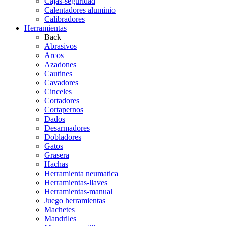
Cajas-seguridad
Calentadores aluminio
Calibradores
Herramientas
Back
Abrasivos
Arcos
Azadones
Cautines
Cavadores
Cinceles
Cortadores
Cortapernos
Dados
Desarmadores
Dobladores
Gatos
Grasera
Hachas
Herramienta neumatica
Herramientas-llaves
Herramientas-manual
Juego herramientas
Machetes
Mandriles