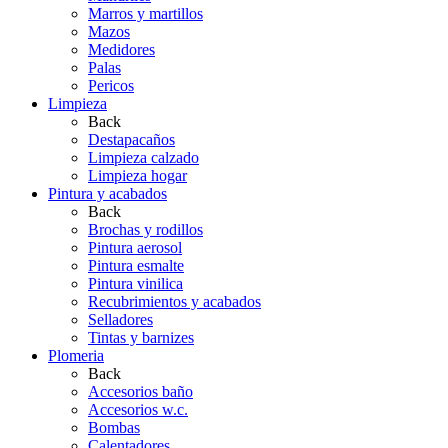
Marros y martillos
Mazos
Medidores
Palas
Pericos
Limpieza
Back
Destapacaños
Limpieza calzado
Limpieza hogar
Pintura y acabados
Back
Brochas y rodillos
Pintura aerosol
Pintura esmalte
Pintura vinilica
Recubrimientos y acabados
Selladores
Tintas y barnizes
Plomeria
Back
Accesorios baño
Accesorios w.c.
Bombas
Calentadores