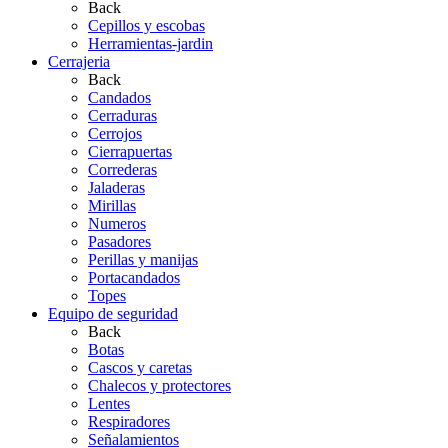
Back
Cepillos y escobas
Herramientas-jardin
Cerrajeria
Back
Candados
Cerraduras
Cerrojos
Cierrapuertas
Correderas
Jaladeras
Mirillas
Numeros
Pasadores
Perillas y manijas
Portacandados
Topes
Equipo de seguridad
Back
Botas
Cascos y caretas
Chalecos y protectores
Lentes
Respiradores
Señalamientos