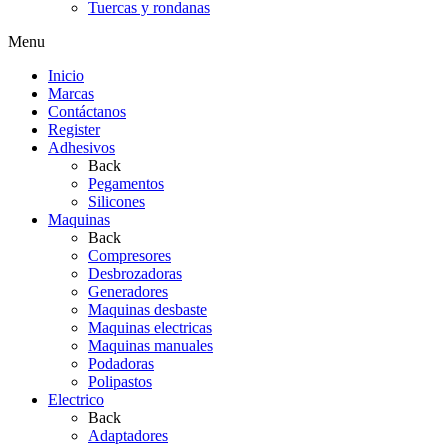
Tuercas y rondanas
Menu
Inicio
Marcas
Contáctanos
Register
Adhesivos
Back
Pegamentos
Silicones
Maquinas
Back
Compresores
Desbrozadoras
Generadores
Maquinas desbaste
Maquinas electricas
Maquinas manuales
Podadoras
Polipastos
Electrico
Back
Adaptadores