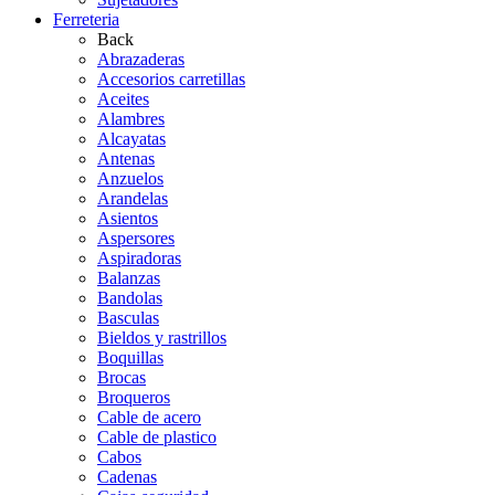
Ferreteria
Back
Abrazaderas
Accesorios carretillas
Aceites
Alambres
Alcayatas
Antenas
Anzuelos
Arandelas
Asientos
Aspersores
Aspiradoras
Balanzas
Bandolas
Basculas
Bieldos y rastrillos
Boquillas
Brocas
Broqueros
Cable de acero
Cable de plastico
Cabos
Cadenas