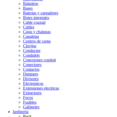
Balastros
Bases
Baterias y cargadores
Botes integrales
Cable coaxial
Cables
Cajas y chalupas
Canaletas
Centros de carga
Clavijas
Conductor
Condulets
Conexiones conduit
Conectores
Contactos
Dimmers
Divisores
Electronicos
Extensiones electricas
Extractores
Focos
Fusibles
Gabinetes
Jardineria
Back