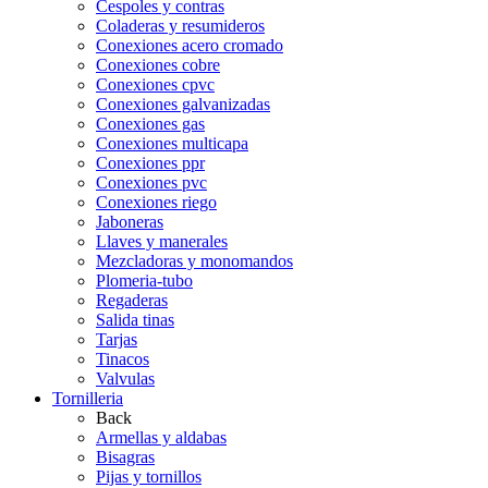
Cespoles y contras
Coladeras y resumideros
Conexiones acero cromado
Conexiones cobre
Conexiones cpvc
Conexiones galvanizadas
Conexiones gas
Conexiones multicapa
Conexiones ppr
Conexiones pvc
Conexiones riego
Jaboneras
Llaves y manerales
Mezcladoras y monomandos
Plomeria-tubo
Regaderas
Salida tinas
Tarjas
Tinacos
Valvulas
Tornilleria
Back
Armellas y aldabas
Bisagras
Pijas y tornillos