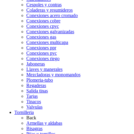
Cespoles y contras
Coladeras y resumideros
Conexiones acero cromado
Conexiones cobre
Conexiones cpvc
Conexiones galvanizadas
Conexiones gas
Conexiones multicapa
Conexiones ppr
Conexiones pvc
Conexiones riego
Jaboneras
Llaves y manerales
Mezcladoras y monomandos
Plomeria-tubo
Regaderas
Salida tinas
Tarjas
Tinacos
Valvulas
Tornilleria
Back
Armellas y aldabas
Bisagras
Pijas y tornillos