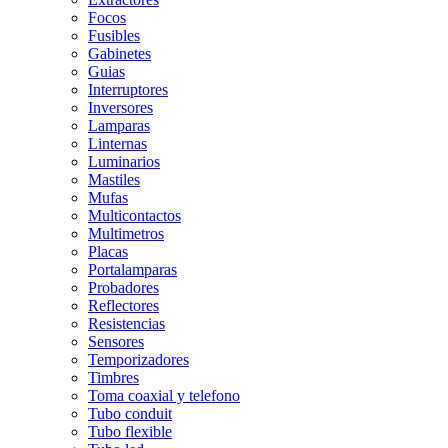
Focos
Fusibles
Gabinetes
Guias
Interruptores
Inversores
Lamparas
Linternas
Luminarios
Mastiles
Mufas
Multicontactos
Multimetros
Placas
Portalamparas
Probadores
Reflectores
Resistencias
Sensores
Temporizadores
Timbres
Toma coaxial y telefono
Tubo conduit
Tubo flexible