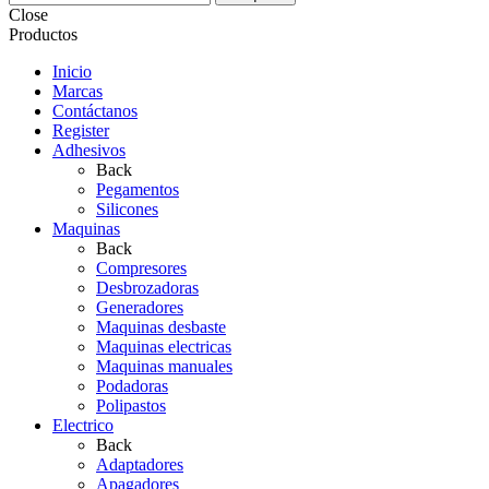
Close
Productos
Inicio
Marcas
Contáctanos
Register
Adhesivos
Back
Pegamentos
Silicones
Maquinas
Back
Compresores
Desbrozadoras
Generadores
Maquinas desbaste
Maquinas electricas
Maquinas manuales
Podadoras
Polipastos
Electrico
Back
Adaptadores
Apagadores