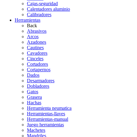
Cajas-seguridad
Calentadores aluminio
Calibradores
Herramientas
Back
Abrasivos
Arcos
Azadones
Cautines
Cavadores
Cinceles
Cortadores
Cortapernos
Dados
Desarmadores
Dobladores
Gatos
Grasera
Hachas
Herramienta neumatica
Herramientas-llaves
Herramientas-manual
Juego herramientas
Machetes
Mandriles