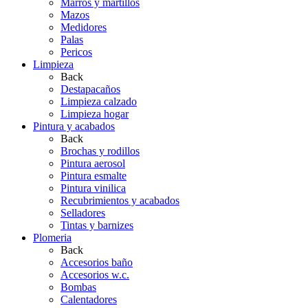
Marros y martillos
Mazos
Medidores
Palas
Pericos
Limpieza
Back
Destapacaños
Limpieza calzado
Limpieza hogar
Pintura y acabados
Back
Brochas y rodillos
Pintura aerosol
Pintura esmalte
Pintura vinilica
Recubrimientos y acabados
Selladores
Tintas y barnizes
Plomeria
Back
Accesorios baño
Accesorios w.c.
Bombas
Calentadores