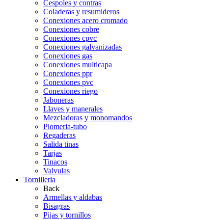
Cespoles y contras
Coladeras y resumideros
Conexiones acero cromado
Conexiones cobre
Conexiones cpvc
Conexiones galvanizadas
Conexiones gas
Conexiones multicapa
Conexiones ppr
Conexiones pvc
Conexiones riego
Jaboneras
Llaves y manerales
Mezcladoras y monomandos
Plomeria-tubo
Regaderas
Salida tinas
Tarjas
Tinacos
Valvulas
Tornilleria
Back
Armellas y aldabas
Bisagras
Pijas y tornillos