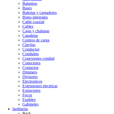
Balastros
Bases
Baterias y cargadores
Botes integrales
Cable coaxial
Cables
Cajas y chalupas
Canaletas
Centros de carga
Clavijas
Conductor
Condulets
Conexiones conduit
Conectores
Contactos
Dimmers
Divisores
Electronicos
Extensiones electricas
Extractores
Focos
Fusibles
Gabinetes
Jardineria
Back