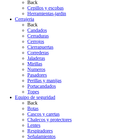
Back
Cepillos y escobas
Herramientas-jardin
Cerrajeria
Back
Candados
Cerraduras
Cerrojos
Cierrapuertas
Correderas
Jaladeras
Mirillas
Numeros
Pasadores
Perillas y manijas
Portacandados
Topes
Equipo de seguridad
Back
Botas
Cascos y caretas
Chalecos y protectores
Lentes
Respiradores
Señalamientos