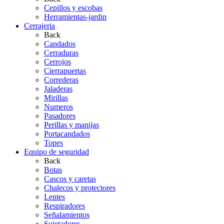
Cepillos y escobas
Herramientas-jardin
Cerrajeria
Back
Candados
Cerraduras
Cerrojos
Cierrapuertas
Correderas
Jaladeras
Mirillas
Numeros
Pasadores
Perillas y manijas
Portacandados
Topes
Equipo de seguridad
Back
Botas
Cascos y caretas
Chalecos y protectores
Lentes
Respiradores
Señalamientos
Sujetadores