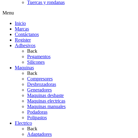
Tuercas y rondanas
Menu
Inicio
Marcas
Contáctanos
Register
Adhesivos
Back
Pegamentos
Silicones
Maquinas
Back
Compresores
Desbrozadoras
Generadores
Maquinas desbaste
Maquinas electricas
Maquinas manuales
Podadoras
Polipastos
Electrico
Back
Adaptadores