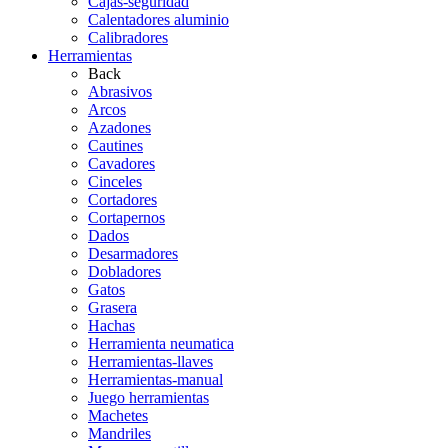
Cajas-seguridad
Calentadores aluminio
Calibradores
Herramientas
Back
Abrasivos
Arcos
Azadones
Cautines
Cavadores
Cinceles
Cortadores
Cortapernos
Dados
Desarmadores
Dobladores
Gatos
Grasera
Hachas
Herramienta neumatica
Herramientas-llaves
Herramientas-manual
Juego herramientas
Machetes
Mandriles