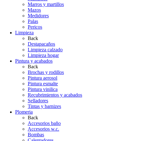
Marros y martillos
Mazos
Medidores
Palas
Pericos
Limpieza
Back
Destapacaños
Limpieza calzado
Limpieza hogar
Pintura y acabados
Back
Brochas y rodillos
Pintura aerosol
Pintura esmalte
Pintura vinilica
Recubrimientos y acabados
Selladores
Tintas y barnizes
Plomeria
Back
Accesorios baño
Accesorios w.c.
Bombas
Calentadores