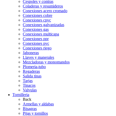
Cespoles y contras
Coladeras y resumideros
Conexiones acero cromado
Conexiones cobre
Conexiones cpvc
Conexiones galvanizadas
Conexiones gas
Conexiones multicapa
Conexiones ppr
Conexiones pvc
Conexiones riego
Jaboneras
Llaves y manerales
Mezcladoras y monomandos
Plomeria-tubo
Regaderas
Salida tinas
Tarjas
Tinacos
Valvulas
Tornilleria
Back
Armellas y aldabas
Bisagras
Pijas y tornillos