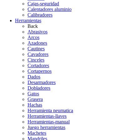
Cajas-seguridad
Calentadores aluminio
Calibradores
Herramientas
Back
Abrasivos
Arcos
Azadones
Cautines
Cavadores
Cinceles
Cortadores
Cortapernos
Dados
Desarmadores
Dobladores
Gatos
Grasera
Hachas
Herramienta neumatica
Herramientas-llaves
Herramientas-manual
Juego herramientas
Machetes
Mandriles