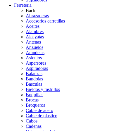
Ferreteria
Back
Abrazaderas
Accesorios carretillas
Aceites
Alambres
Alcayatas
Antenas
Anzuelos
Arandelas
Asientos
Aspersores
Aspiradoras
Balanzas
Bandolas
Basculas
Bieldos y rastrillos
Boquillas
Brocas
Broqueros
Cable de acero
Cable de plastico
Cabos
Cadenas