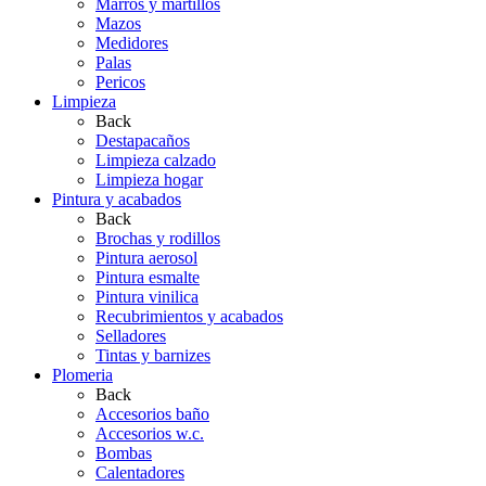
Marros y martillos
Mazos
Medidores
Palas
Pericos
Limpieza
Back
Destapacaños
Limpieza calzado
Limpieza hogar
Pintura y acabados
Back
Brochas y rodillos
Pintura aerosol
Pintura esmalte
Pintura vinilica
Recubrimientos y acabados
Selladores
Tintas y barnizes
Plomeria
Back
Accesorios baño
Accesorios w.c.
Bombas
Calentadores