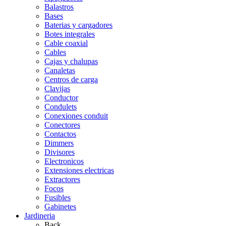
Balastros
Bases
Baterias y cargadores
Botes integrales
Cable coaxial
Cables
Cajas y chalupas
Canaletas
Centros de carga
Clavijas
Conductor
Condulets
Conexiones conduit
Conectores
Contactos
Dimmers
Divisores
Electronicos
Extensiones electricas
Extractores
Focos
Fusibles
Gabinetes
Jardineria
Back