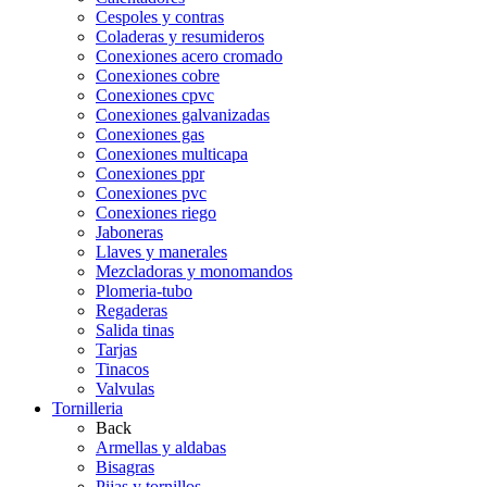
Cespoles y contras
Coladeras y resumideros
Conexiones acero cromado
Conexiones cobre
Conexiones cpvc
Conexiones galvanizadas
Conexiones gas
Conexiones multicapa
Conexiones ppr
Conexiones pvc
Conexiones riego
Jaboneras
Llaves y manerales
Mezcladoras y monomandos
Plomeria-tubo
Regaderas
Salida tinas
Tarjas
Tinacos
Valvulas
Tornilleria
Back
Armellas y aldabas
Bisagras
Pijas y tornillos