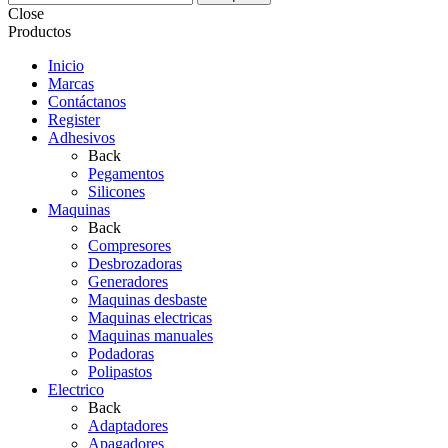
Close
Productos
Inicio
Marcas
Contáctanos
Register
Adhesivos
Back
Pegamentos
Silicones
Maquinas
Back
Compresores
Desbrozadoras
Generadores
Maquinas desbaste
Maquinas electricas
Maquinas manuales
Podadoras
Polipastos
Electrico
Back
Adaptadores
Apagadores