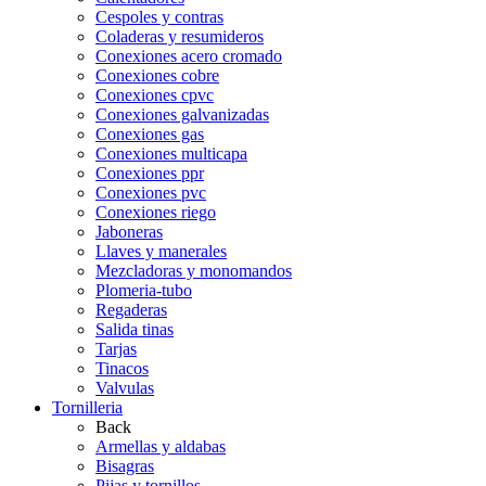
Cespoles y contras
Coladeras y resumideros
Conexiones acero cromado
Conexiones cobre
Conexiones cpvc
Conexiones galvanizadas
Conexiones gas
Conexiones multicapa
Conexiones ppr
Conexiones pvc
Conexiones riego
Jaboneras
Llaves y manerales
Mezcladoras y monomandos
Plomeria-tubo
Regaderas
Salida tinas
Tarjas
Tinacos
Valvulas
Tornilleria
Back
Armellas y aldabas
Bisagras
Pijas y tornillos