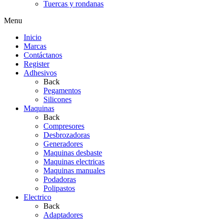
Tuercas y rondanas
Menu
Inicio
Marcas
Contáctanos
Register
Adhesivos
Back
Pegamentos
Silicones
Maquinas
Back
Compresores
Desbrozadoras
Generadores
Maquinas desbaste
Maquinas electricas
Maquinas manuales
Podadoras
Polipastos
Electrico
Back
Adaptadores