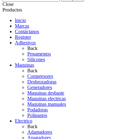
Close
Productos
Inicio
Marcas
Contáctanos
Register
Adhesivos
Back
Pegamentos
Silicones
Maquinas
Back
Compresores
Desbrozadoras
Generadores
Maquinas desbaste
Maquinas electricas
Maquinas manuales
Podadoras
Polipastos
Electrico
Back
Adaptadores
Apagadores