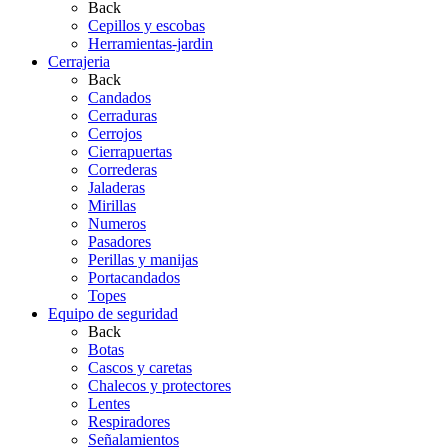
Back
Cepillos y escobas
Herramientas-jardin
Cerrajeria
Back
Candados
Cerraduras
Cerrojos
Cierrapuertas
Correderas
Jaladeras
Mirillas
Numeros
Pasadores
Perillas y manijas
Portacandados
Topes
Equipo de seguridad
Back
Botas
Cascos y caretas
Chalecos y protectores
Lentes
Respiradores
Señalamientos