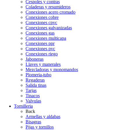
Cespoles y contras
Coladeras y resumideros
Conexiones acero cromado
Conexiones cobre
Conexiones cpvc
Conexiones galvanizadas
Conexiones gas
Conexiones multicapa
Conexiones ppr
Conexiones pvc
Conexiones riego
Jaboneras
Llaves y manerales
Mezcladoras y monomandos
Plomeria-tubo
Regaderas
Salida tinas
Tarjas
Tinacos
Valvulas
Tornilleria
Back
Armellas y aldabas
Bisagras
Pijas y tornillos