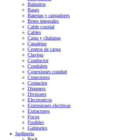
Balastros
Bases
Baterias y cargadores
Botes integrales
Cable coaxial
Cables
Cajas y chalupas
Canaletas
Centros de carga
Clavijas
Conductor
Condulets
Conexiones conduit
Conectores
Contactos
Dimmers
Divisores
Electronicos
Extensiones electricas
Extractores
Focos
Fusibles
Gabinetes
Jardineria
Back