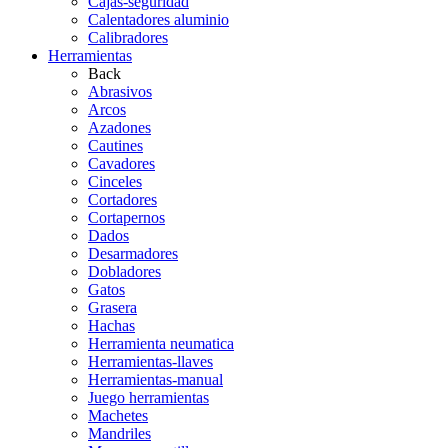
Cajas-seguridad
Calentadores aluminio
Calibradores
Herramientas
Back
Abrasivos
Arcos
Azadones
Cautines
Cavadores
Cinceles
Cortadores
Cortapernos
Dados
Desarmadores
Dobladores
Gatos
Grasera
Hachas
Herramienta neumatica
Herramientas-llaves
Herramientas-manual
Juego herramientas
Machetes
Mandriles