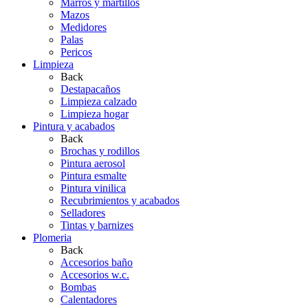
Marros y martillos
Mazos
Medidores
Palas
Pericos
Limpieza
Back
Destapacaños
Limpieza calzado
Limpieza hogar
Pintura y acabados
Back
Brochas y rodillos
Pintura aerosol
Pintura esmalte
Pintura vinilica
Recubrimientos y acabados
Selladores
Tintas y barnizes
Plomeria
Back
Accesorios baño
Accesorios w.c.
Bombas
Calentadores