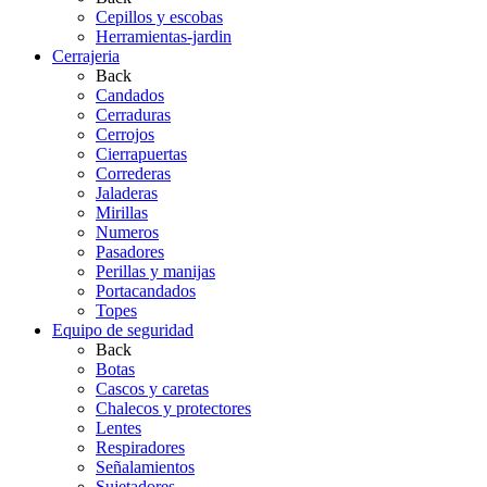
Cepillos y escobas
Herramientas-jardin
Cerrajeria
Back
Candados
Cerraduras
Cerrojos
Cierrapuertas
Correderas
Jaladeras
Mirillas
Numeros
Pasadores
Perillas y manijas
Portacandados
Topes
Equipo de seguridad
Back
Botas
Cascos y caretas
Chalecos y protectores
Lentes
Respiradores
Señalamientos
Sujetadores