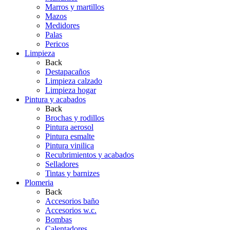
Marros y martillos
Mazos
Medidores
Palas
Pericos
Limpieza
Back
Destapacaños
Limpieza calzado
Limpieza hogar
Pintura y acabados
Back
Brochas y rodillos
Pintura aerosol
Pintura esmalte
Pintura vinilica
Recubrimientos y acabados
Selladores
Tintas y barnizes
Plomeria
Back
Accesorios baño
Accesorios w.c.
Bombas
Calentadores