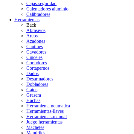
Cajas-seguridad
Calentadores aluminio
Calibradores
Herramientas
Back
Abrasivos
Arcos
Azadones
Cautines
Cavadores
Cinceles
Cortadores
Cortapernos
Dados
Desarmadores
Dobladores
Gatos
Grasera
Hachas
Herramienta neumatica
Herramientas-llaves
Herramientas-manual
Juego herramientas
Machetes
Mandriles