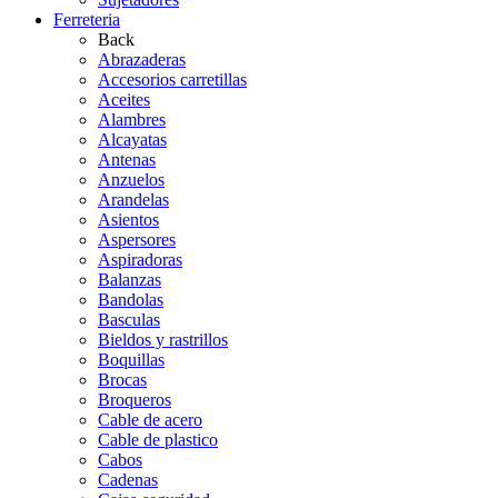
Ferreteria
Back
Abrazaderas
Accesorios carretillas
Aceites
Alambres
Alcayatas
Antenas
Anzuelos
Arandelas
Asientos
Aspersores
Aspiradoras
Balanzas
Bandolas
Basculas
Bieldos y rastrillos
Boquillas
Brocas
Broqueros
Cable de acero
Cable de plastico
Cabos
Cadenas