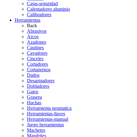
Cajas-seguridad
Calentadores aluminio
Calibradores
Herramientas
Back
Abrasivos
Arcos
Azadones
Cautines
Cavadores
Cinceles
Cortadores
Cortapernos
Dados
Desarmadores
Dobladores
Gatos
Grasera
Hachas
Herramienta neumatica
Herramientas-llaves
Herramientas-manual
Juego herramientas
Machetes
Mandriles