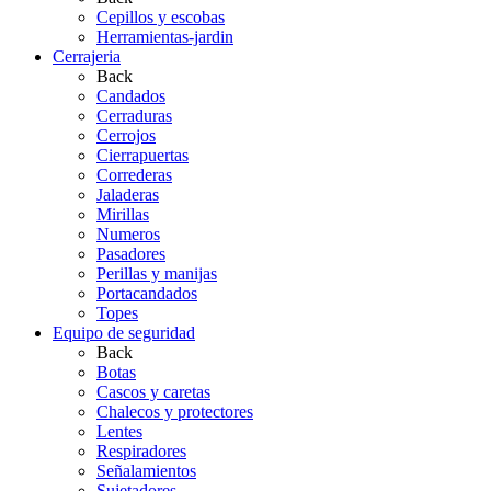
Cepillos y escobas
Herramientas-jardin
Cerrajeria
Back
Candados
Cerraduras
Cerrojos
Cierrapuertas
Correderas
Jaladeras
Mirillas
Numeros
Pasadores
Perillas y manijas
Portacandados
Topes
Equipo de seguridad
Back
Botas
Cascos y caretas
Chalecos y protectores
Lentes
Respiradores
Señalamientos
Sujetadores