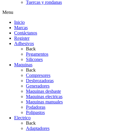
Tuercas y rondanas
Menu
Inicio
Marcas
Contáctanos
Register
Adhesivos
Back
Pegamentos
Silicones
Maquinas
Back
Compresores
Desbrozadoras
Generadores
Maquinas desbaste
Maquinas electricas
Maquinas manuales
Podadoras
Polipastos
Electrico
Back
Adaptadores