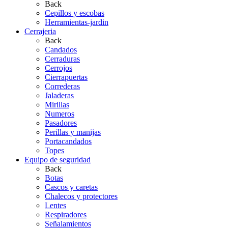
Back
Cepillos y escobas
Herramientas-jardin
Cerrajeria
Back
Candados
Cerraduras
Cerrojos
Cierrapuertas
Correderas
Jaladeras
Mirillas
Numeros
Pasadores
Perillas y manijas
Portacandados
Topes
Equipo de seguridad
Back
Botas
Cascos y caretas
Chalecos y protectores
Lentes
Respiradores
Señalamientos