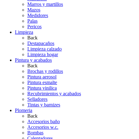
Marros y martillos
Mazos
Medidores
Palas
Pericos
Limpieza
Back
Destapacaños
Limpieza calzado
Limpieza hogar
Pintura y acabados
Back
Brochas y rodillos
Pintura aerosol
Pintura esmalte
Pintura vinilica
Recubrimientos y acabados
Selladores
Tintas y barnizes
Plomeria
Back
Accesorios baño
Accesorios w.c.
Bombas
Calentadores