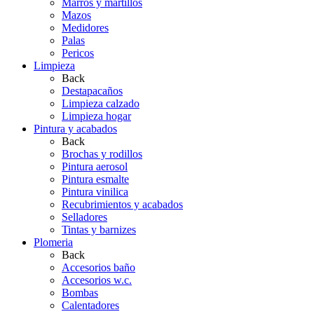
Marros y martillos
Mazos
Medidores
Palas
Pericos
Limpieza
Back
Destapacaños
Limpieza calzado
Limpieza hogar
Pintura y acabados
Back
Brochas y rodillos
Pintura aerosol
Pintura esmalte
Pintura vinilica
Recubrimientos y acabados
Selladores
Tintas y barnizes
Plomeria
Back
Accesorios baño
Accesorios w.c.
Bombas
Calentadores