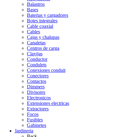
Balastros
Bases
Baterias y cargadores
Botes integrales
Cable coaxial
Cables
Cajas y chalupas
Canaletas
Centros de carga
Clavijas
Conductor
Condulets
Conexiones conduit
Conectores
Contactos
Dimmers
Divisores
Electronicos
Extensiones electricas
Extractores
Focos
Fusibles
Gabinetes
Jardineria
Back