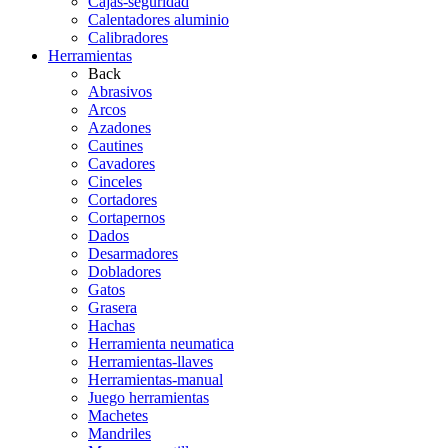
Cajas-seguridad
Calentadores aluminio
Calibradores
Herramientas
Back
Abrasivos
Arcos
Azadones
Cautines
Cavadores
Cinceles
Cortadores
Cortapernos
Dados
Desarmadores
Dobladores
Gatos
Grasera
Hachas
Herramienta neumatica
Herramientas-llaves
Herramientas-manual
Juego herramientas
Machetes
Mandriles