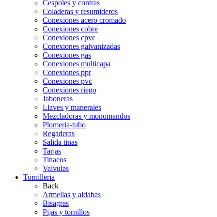
Cespoles y contras
Coladeras y resumideros
Conexiones acero cromado
Conexiones cobre
Conexiones cpvc
Conexiones galvanizadas
Conexiones gas
Conexiones multicapa
Conexiones ppr
Conexiones pvc
Conexiones riego
Jaboneras
Llaves y manerales
Mezcladoras y monomandos
Plomeria-tubo
Regaderas
Salida tinas
Tarjas
Tinacos
Valvulas
Tornilleria
Back
Armellas y aldabas
Bisagras
Pijas y tornillos