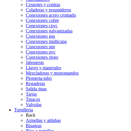
Cespoles y contras
Coladeras y resumideros
Conexiones acero cromado
Conexiones cobre
Conexiones cpvc
Conexiones galvanizadas
Conexiones gas
Conexiones multicapa
Conexiones ppr
Conexiones pvc
Conexiones riego
Jaboneras
Llaves y manerales
Mezcladoras y monomandos
Plomeria-tubo
Regaderas
Salida tinas
Tarjas
Tinacos
Valvulas
Tornilleria
Back
Armellas y aldabas
Bisagras
Pijas y tornillos