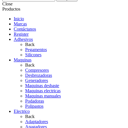
Close
Productos
Inicio
Marcas
Contáctanos
Register
Adhesivos
Back
Pegamentos
Silicones
Maquinas
Back
Compresores
Desbrozadoras
Generadores
Maquinas desbaste
Maquinas electricas
Maquinas manuales
Podadoras
Polipastos
Electrico
Back
Adaptadores
Apagadores