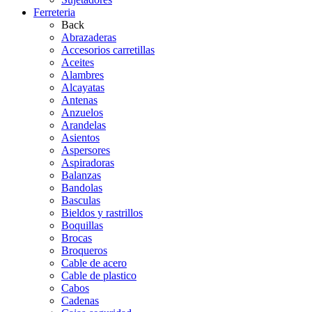
Ferreteria
Back
Abrazaderas
Accesorios carretillas
Aceites
Alambres
Alcayatas
Antenas
Anzuelos
Arandelas
Asientos
Aspersores
Aspiradoras
Balanzas
Bandolas
Basculas
Bieldos y rastrillos
Boquillas
Brocas
Broqueros
Cable de acero
Cable de plastico
Cabos
Cadenas