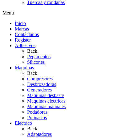
Tuercas y rondanas
Menu
Inicio
Marcas
Contáctanos
Register
Adhesivos
Back
Pegamentos
Silicones
Maquinas
Back
Compresores
Desbrozadoras
Generadores
Maquinas desbaste
Maquinas electricas
Maquinas manuales
Podadoras
Polipastos
Electrico
Back
Adaptadores