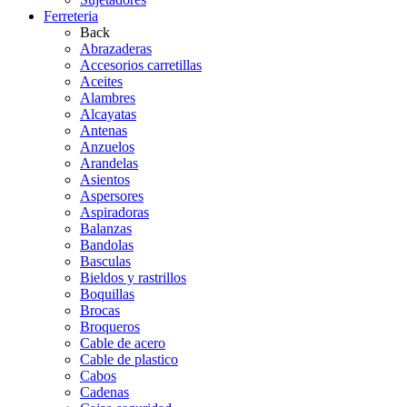
Ferreteria
Back
Abrazaderas
Accesorios carretillas
Aceites
Alambres
Alcayatas
Antenas
Anzuelos
Arandelas
Asientos
Aspersores
Aspiradoras
Balanzas
Bandolas
Basculas
Bieldos y rastrillos
Boquillas
Brocas
Broqueros
Cable de acero
Cable de plastico
Cabos
Cadenas