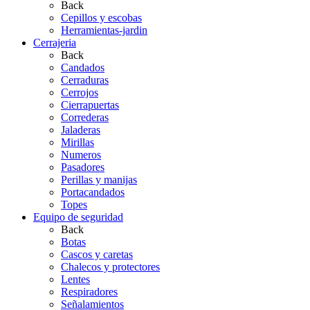
Back
Cepillos y escobas
Herramientas-jardin
Cerrajeria
Back
Candados
Cerraduras
Cerrojos
Cierrapuertas
Correderas
Jaladeras
Mirillas
Numeros
Pasadores
Perillas y manijas
Portacandados
Topes
Equipo de seguridad
Back
Botas
Cascos y caretas
Chalecos y protectores
Lentes
Respiradores
Señalamientos