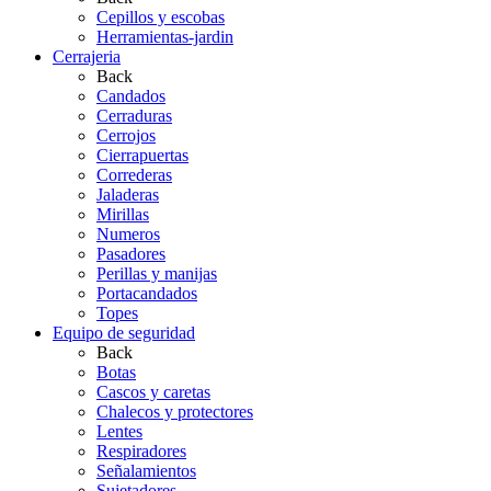
Cepillos y escobas
Herramientas-jardin
Cerrajeria
Back
Candados
Cerraduras
Cerrojos
Cierrapuertas
Correderas
Jaladeras
Mirillas
Numeros
Pasadores
Perillas y manijas
Portacandados
Topes
Equipo de seguridad
Back
Botas
Cascos y caretas
Chalecos y protectores
Lentes
Respiradores
Señalamientos
Sujetadores