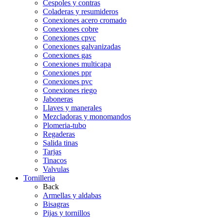
Cespoles y contras
Coladeras y resumideros
Conexiones acero cromado
Conexiones cobre
Conexiones cpvc
Conexiones galvanizadas
Conexiones gas
Conexiones multicapa
Conexiones ppr
Conexiones pvc
Conexiones riego
Jaboneras
Llaves y manerales
Mezcladoras y monomandos
Plomeria-tubo
Regaderas
Salida tinas
Tarjas
Tinacos
Valvulas
Tornilleria
Back
Armellas y aldabas
Bisagras
Pijas y tornillos