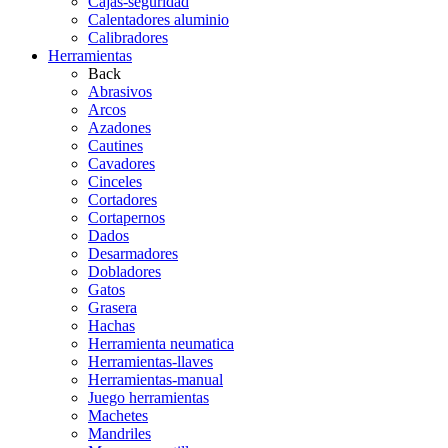
Cajas-seguridad
Calentadores aluminio
Calibradores
Herramientas
Back
Abrasivos
Arcos
Azadones
Cautines
Cavadores
Cinceles
Cortadores
Cortapernos
Dados
Desarmadores
Dobladores
Gatos
Grasera
Hachas
Herramienta neumatica
Herramientas-llaves
Herramientas-manual
Juego herramientas
Machetes
Mandriles