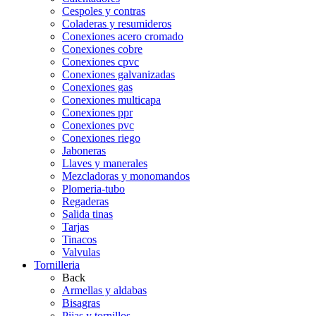
Cespoles y contras
Coladeras y resumideros
Conexiones acero cromado
Conexiones cobre
Conexiones cpvc
Conexiones galvanizadas
Conexiones gas
Conexiones multicapa
Conexiones ppr
Conexiones pvc
Conexiones riego
Jaboneras
Llaves y manerales
Mezcladoras y monomandos
Plomeria-tubo
Regaderas
Salida tinas
Tarjas
Tinacos
Valvulas
Tornilleria
Back
Armellas y aldabas
Bisagras
Pijas y tornillos