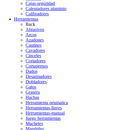
Cajas-seguridad
Calentadores aluminio
Calibradores
Herramientas
Back
Abrasivos
Arcos
Azadones
Cautines
Cavadores
Cinceles
Cortadores
Cortapernos
Dados
Desarmadores
Dobladores
Gatos
Grasera
Hachas
Herramienta neumatica
Herramientas-llaves
Herramientas-manual
Juego herramientas
Machetes
Mandriles