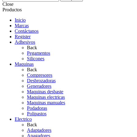
Close
Productos
Inicio
Marcas
Contáctanos
Register
Adhesivos
Back
Pegamentos
Silicones
Maquinas
Back
Compresores
Desbrozadoras
Generadores
Maquinas desbaste
Maquinas electricas
Maquinas manuales
Podadoras
Polipastos
Electrico
Back
Adaptadores
Apagadores