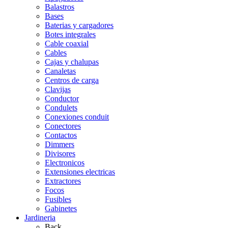
Balastros
Bases
Baterias y cargadores
Botes integrales
Cable coaxial
Cables
Cajas y chalupas
Canaletas
Centros de carga
Clavijas
Conductor
Condulets
Conexiones conduit
Conectores
Contactos
Dimmers
Divisores
Electronicos
Extensiones electricas
Extractores
Focos
Fusibles
Gabinetes
Jardineria
Back