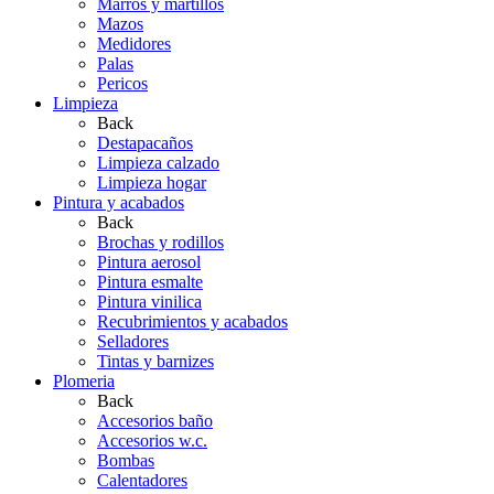
Marros y martillos
Mazos
Medidores
Palas
Pericos
Limpieza
Back
Destapacaños
Limpieza calzado
Limpieza hogar
Pintura y acabados
Back
Brochas y rodillos
Pintura aerosol
Pintura esmalte
Pintura vinilica
Recubrimientos y acabados
Selladores
Tintas y barnizes
Plomeria
Back
Accesorios baño
Accesorios w.c.
Bombas
Calentadores