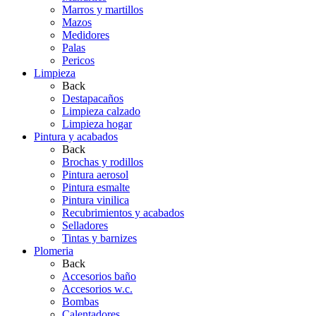
Marros y martillos
Mazos
Medidores
Palas
Pericos
Limpieza
Back
Destapacaños
Limpieza calzado
Limpieza hogar
Pintura y acabados
Back
Brochas y rodillos
Pintura aerosol
Pintura esmalte
Pintura vinilica
Recubrimientos y acabados
Selladores
Tintas y barnizes
Plomeria
Back
Accesorios baño
Accesorios w.c.
Bombas
Calentadores