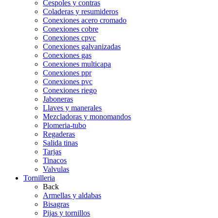
Cespoles y contras
Coladeras y resumideros
Conexiones acero cromado
Conexiones cobre
Conexiones cpvc
Conexiones galvanizadas
Conexiones gas
Conexiones multicapa
Conexiones ppr
Conexiones pvc
Conexiones riego
Jaboneras
Llaves y manerales
Mezcladoras y monomandos
Plomeria-tubo
Regaderas
Salida tinas
Tarjas
Tinacos
Valvulas
Tornilleria
Back
Armellas y aldabas
Bisagras
Pijas y tornillos