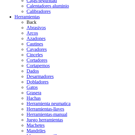
Cajas-seguridad
Calentadores aluminio
Calibradores
Herramientas
Back
Abrasivos
Arcos
Azadones
Cautines
Cavadores
Cinceles
Cortadores
Cortapernos
Dados
Desarmadores
Dobladores
Gatos
Grasera
Hachas
Herramienta neumatica
Herramientas-llaves
Herramientas-manual
Juego herramientas
Machetes
Mandriles