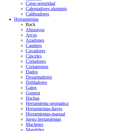
Cajas-seguridad
Calentadores aluminio
Calibradores
Herramientas
Back
Abrasivos
Arcos
Azadones
Cautines
Cavadores
Cinceles
Cortadores
Cortapernos
Dados
Desarmadores
Dobladores
Gatos
Grasera
Hachas
Herramienta neumatica
Herramientas-llaves
Herramientas-manual
Juego herramientas
Machetes
Mandriles