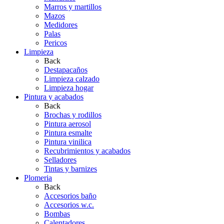
Marros y martillos
Mazos
Medidores
Palas
Pericos
Limpieza
Back
Destapacaños
Limpieza calzado
Limpieza hogar
Pintura y acabados
Back
Brochas y rodillos
Pintura aerosol
Pintura esmalte
Pintura vinilica
Recubrimientos y acabados
Selladores
Tintas y barnizes
Plomeria
Back
Accesorios baño
Accesorios w.c.
Bombas
Calentadores