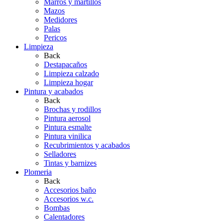
Marros y martillos
Mazos
Medidores
Palas
Pericos
Limpieza
Back
Destapacaños
Limpieza calzado
Limpieza hogar
Pintura y acabados
Back
Brochas y rodillos
Pintura aerosol
Pintura esmalte
Pintura vinilica
Recubrimientos y acabados
Selladores
Tintas y barnizes
Plomeria
Back
Accesorios baño
Accesorios w.c.
Bombas
Calentadores