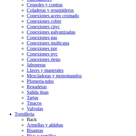
Cespoles y contras
Coladeras y resumideros
Conexiones acero cromado
Conexiones cobre
Conexiones cpvc
Conexiones galvanizadas
Conexiones gas
Conexiones multicapa
Conexiones ppr
Conexiones pvc
Conexiones riego
Jaboneras
Llaves y manerales
Mezcladoras y monomandos
Plomeria-tubo
Regaderas
Salida tinas
Tarjas
Tinacos
Valvulas
Tornilleria
Back
Armellas y aldabas
Bisagras
Pijas y tornillos