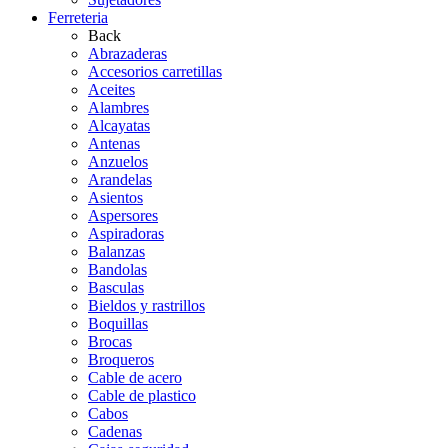
Ferreteria
Back
Abrazaderas
Accesorios carretillas
Aceites
Alambres
Alcayatas
Antenas
Anzuelos
Arandelas
Asientos
Aspersores
Aspiradoras
Balanzas
Bandolas
Basculas
Bieldos y rastrillos
Boquillas
Brocas
Broqueros
Cable de acero
Cable de plastico
Cabos
Cadenas