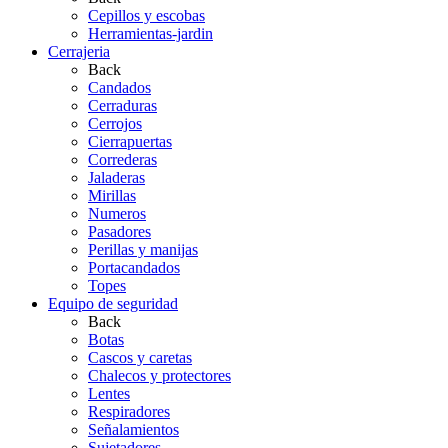
Cepillos y escobas
Herramientas-jardin
Cerrajeria
Back
Candados
Cerraduras
Cerrojos
Cierrapuertas
Correderas
Jaladeras
Mirillas
Numeros
Pasadores
Perillas y manijas
Portacandados
Topes
Equipo de seguridad
Back
Botas
Cascos y caretas
Chalecos y protectores
Lentes
Respiradores
Señalamientos
Sujetadores