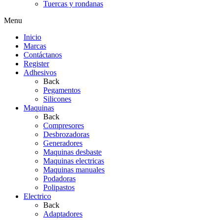
Tuercas y rondanas
Menu
Inicio
Marcas
Contáctanos
Register
Adhesivos
Back
Pegamentos
Silicones
Maquinas
Back
Compresores
Desbrozadoras
Generadores
Maquinas desbaste
Maquinas electricas
Maquinas manuales
Podadoras
Polipastos
Electrico
Back
Adaptadores