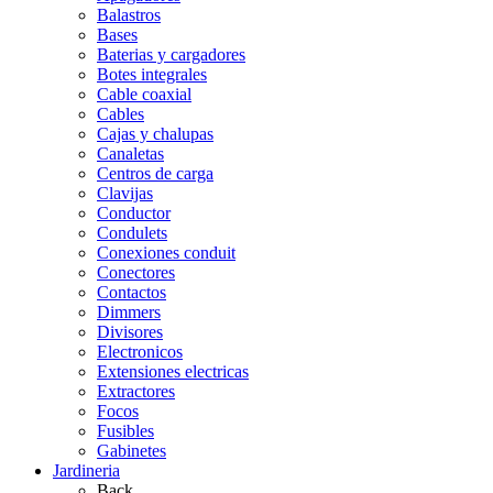
Balastros
Bases
Baterias y cargadores
Botes integrales
Cable coaxial
Cables
Cajas y chalupas
Canaletas
Centros de carga
Clavijas
Conductor
Condulets
Conexiones conduit
Conectores
Contactos
Dimmers
Divisores
Electronicos
Extensiones electricas
Extractores
Focos
Fusibles
Gabinetes
Jardineria
Back