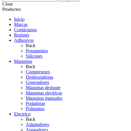
Close
Productos
Inicio
Marcas
Contáctanos
Register
Adhesivos
Back
Pegamentos
Silicones
Maquinas
Back
Compresores
Desbrozadoras
Generadores
Maquinas desbaste
Maquinas electricas
Maquinas manuales
Podadoras
Polipastos
Electrico
Back
Adaptadores
Apagadores