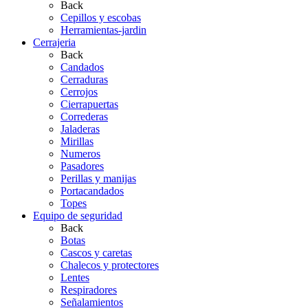
Back
Cepillos y escobas
Herramientas-jardin
Cerrajeria
Back
Candados
Cerraduras
Cerrojos
Cierrapuertas
Correderas
Jaladeras
Mirillas
Numeros
Pasadores
Perillas y manijas
Portacandados
Topes
Equipo de seguridad
Back
Botas
Cascos y caretas
Chalecos y protectores
Lentes
Respiradores
Señalamientos