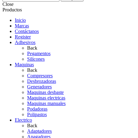
Close
Productos
Inicio
Marcas
Contáctanos
Register
Adhesivos
Back
Pegamentos
Silicones
Maquinas
Back
Compresores
Desbrozadoras
Generadores
Maquinas desbaste
Maquinas electricas
Maquinas manuales
Podadoras
Polipastos
Electrico
Back
Adaptadores
Apagadores