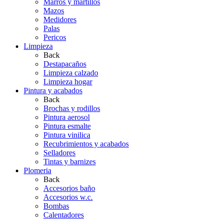
Marros y martillos
Mazos
Medidores
Palas
Pericos
Limpieza
Back
Destapacaños
Limpieza calzado
Limpieza hogar
Pintura y acabados
Back
Brochas y rodillos
Pintura aerosol
Pintura esmalte
Pintura vinilica
Recubrimientos y acabados
Selladores
Tintas y barnizes
Plomeria
Back
Accesorios baño
Accesorios w.c.
Bombas
Calentadores