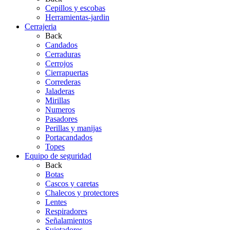
Cepillos y escobas
Herramientas-jardin
Cerrajeria
Back
Candados
Cerraduras
Cerrojos
Cierrapuertas
Correderas
Jaladeras
Mirillas
Numeros
Pasadores
Perillas y manijas
Portacandados
Topes
Equipo de seguridad
Back
Botas
Cascos y caretas
Chalecos y protectores
Lentes
Respiradores
Señalamientos
Sujetadores