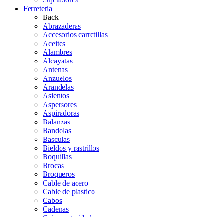
Ferreteria
Back
Abrazaderas
Accesorios carretillas
Aceites
Alambres
Alcayatas
Antenas
Anzuelos
Arandelas
Asientos
Aspersores
Aspiradoras
Balanzas
Bandolas
Basculas
Bieldos y rastrillos
Boquillas
Brocas
Broqueros
Cable de acero
Cable de plastico
Cabos
Cadenas