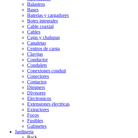
Balastros
Bases
Baterias y cargadores
Botes integrales
Cable coaxial
Cables
Cajas y chalupas
Canaletas
Centros de carga
Clavijas
Conductor
Condulets
Conexiones conduit
Conectores
Contactos
Dimmers
Divisores
Electronicos
Extensiones electricas
Extractores
Focos
Fusibles
Gabinetes
Jardineria
Back