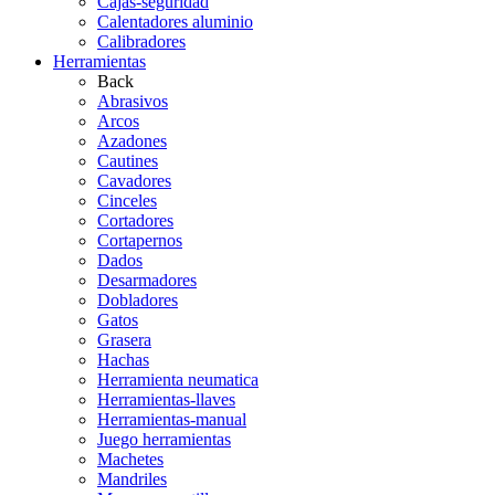
Cajas-seguridad
Calentadores aluminio
Calibradores
Herramientas
Back
Abrasivos
Arcos
Azadones
Cautines
Cavadores
Cinceles
Cortadores
Cortapernos
Dados
Desarmadores
Dobladores
Gatos
Grasera
Hachas
Herramienta neumatica
Herramientas-llaves
Herramientas-manual
Juego herramientas
Machetes
Mandriles