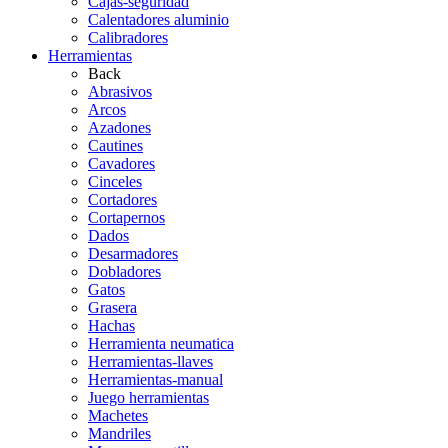
Cajas-seguridad
Calentadores aluminio
Calibradores
Herramientas
Back
Abrasivos
Arcos
Azadones
Cautines
Cavadores
Cinceles
Cortadores
Cortapernos
Dados
Desarmadores
Dobladores
Gatos
Grasera
Hachas
Herramienta neumatica
Herramientas-llaves
Herramientas-manual
Juego herramientas
Machetes
Mandriles