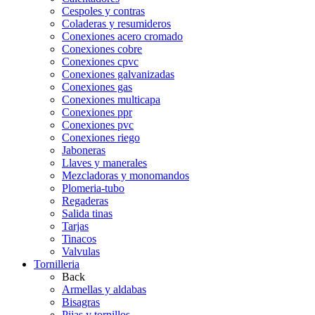
Cespoles y contras
Coladeras y resumideros
Conexiones acero cromado
Conexiones cobre
Conexiones cpvc
Conexiones galvanizadas
Conexiones gas
Conexiones multicapa
Conexiones ppr
Conexiones pvc
Conexiones riego
Jaboneras
Llaves y manerales
Mezcladoras y monomandos
Plomeria-tubo
Regaderas
Salida tinas
Tarjas
Tinacos
Valvulas
Tornilleria
Back
Armellas y aldabas
Bisagras
Pijas y tornillos