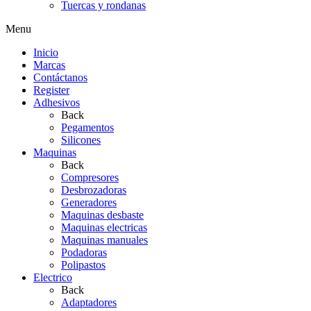
Tuercas y rondanas
Menu
Inicio
Marcas
Contáctanos
Register
Adhesivos
Back
Pegamentos
Silicones
Maquinas
Back
Compresores
Desbrozadoras
Generadores
Maquinas desbaste
Maquinas electricas
Maquinas manuales
Podadoras
Polipastos
Electrico
Back
Adaptadores