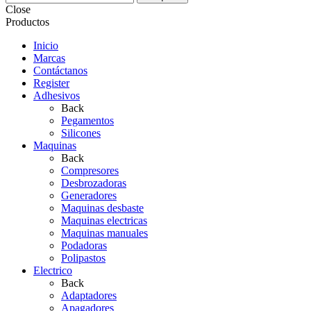
Close
Productos
Inicio
Marcas
Contáctanos
Register
Adhesivos
Back
Pegamentos
Silicones
Maquinas
Back
Compresores
Desbrozadoras
Generadores
Maquinas desbaste
Maquinas electricas
Maquinas manuales
Podadoras
Polipastos
Electrico
Back
Adaptadores
Apagadores