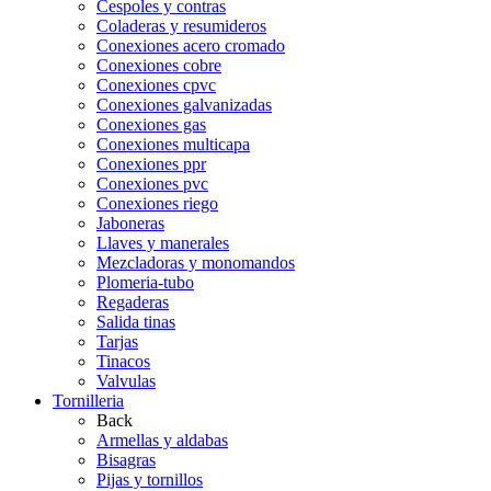
Cespoles y contras
Coladeras y resumideros
Conexiones acero cromado
Conexiones cobre
Conexiones cpvc
Conexiones galvanizadas
Conexiones gas
Conexiones multicapa
Conexiones ppr
Conexiones pvc
Conexiones riego
Jaboneras
Llaves y manerales
Mezcladoras y monomandos
Plomeria-tubo
Regaderas
Salida tinas
Tarjas
Tinacos
Valvulas
Tornilleria
Back
Armellas y aldabas
Bisagras
Pijas y tornillos