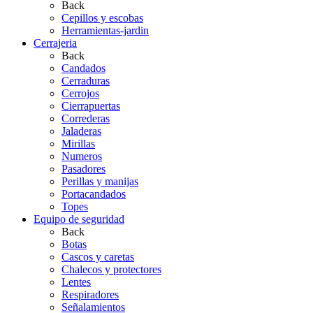
Back
Cepillos y escobas
Herramientas-jardin
Cerrajeria
Back
Candados
Cerraduras
Cerrojos
Cierrapuertas
Correderas
Jaladeras
Mirillas
Numeros
Pasadores
Perillas y manijas
Portacandados
Topes
Equipo de seguridad
Back
Botas
Cascos y caretas
Chalecos y protectores
Lentes
Respiradores
Señalamientos