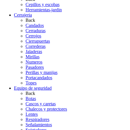
Cepillos y escobas
Herramientas-jardin
Cerrajeria
Back
Candados
Cerraduras
Cerrojos
Cierrapuertas
Correderas
Jaladeras
Mirillas
Numeros
Pasadores
Perillas y manijas
Portacandados
Topes
Equipo de seguridad
Back
Botas
Cascos y caretas
Chalecos y protectores
Lentes
Respiradores
Señalamientos
Sujetadores