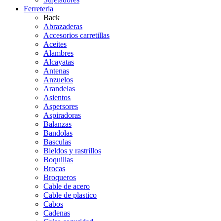
Ferreteria
Back
Abrazaderas
Accesorios carretillas
Aceites
Alambres
Alcayatas
Antenas
Anzuelos
Arandelas
Asientos
Aspersores
Aspiradoras
Balanzas
Bandolas
Basculas
Bieldos y rastrillos
Boquillas
Brocas
Broqueros
Cable de acero
Cable de plastico
Cabos
Cadenas