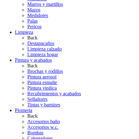
Marros y martillos
Mazos
Medidores
Palas
Pericos
Limpieza
Back
Destapacaños
Limpieza calzado
Limpieza hogar
Pintura y acabados
Back
Brochas y rodillos
Pintura aerosol
Pintura esmalte
Pintura vinilica
Recubrimientos y acabados
Selladores
Tintas y barnizes
Plomeria
Back
Accesorios baño
Accesorios w.c.
Bombas
Calentadores