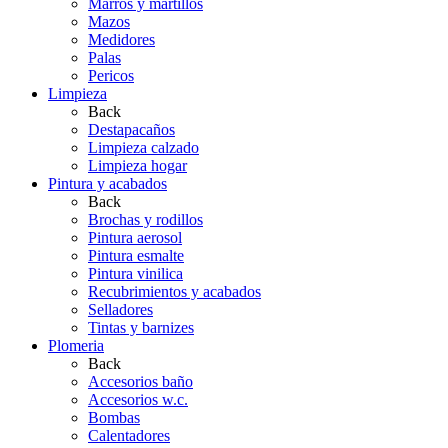
Marros y martillos
Mazos
Medidores
Palas
Pericos
Limpieza
Back
Destapacaños
Limpieza calzado
Limpieza hogar
Pintura y acabados
Back
Brochas y rodillos
Pintura aerosol
Pintura esmalte
Pintura vinilica
Recubrimientos y acabados
Selladores
Tintas y barnizes
Plomeria
Back
Accesorios baño
Accesorios w.c.
Bombas
Calentadores