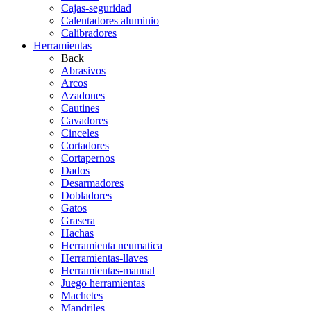
Cajas-seguridad
Calentadores aluminio
Calibradores
Herramientas
Back
Abrasivos
Arcos
Azadones
Cautines
Cavadores
Cinceles
Cortadores
Cortapernos
Dados
Desarmadores
Dobladores
Gatos
Grasera
Hachas
Herramienta neumatica
Herramientas-llaves
Herramientas-manual
Juego herramientas
Machetes
Mandriles