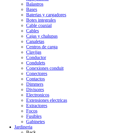
Balastros
Bases
Baterias y cargadores
Botes integrales
Cable coaxial
Cables
Cajas y chalupas
Canaletas
Centros de carga
Clavijas
Conductor
Condulets
Conexiones conduit
Conectores
Contactos
Dimmers
Divisores
Electronicos
Extensiones electricas
Extractores
Focos
Fusibles
Gabinetes
Jardineria
Back