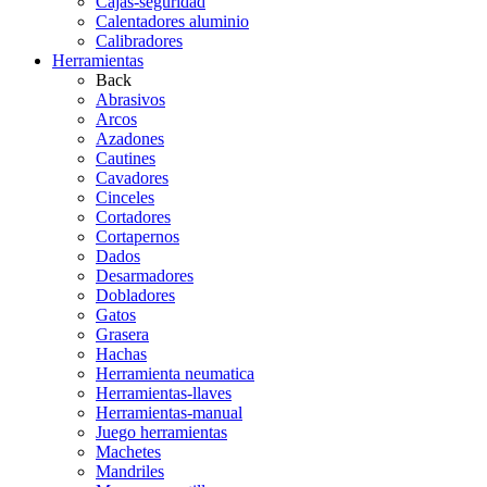
Cajas-seguridad
Calentadores aluminio
Calibradores
Herramientas
Back
Abrasivos
Arcos
Azadones
Cautines
Cavadores
Cinceles
Cortadores
Cortapernos
Dados
Desarmadores
Dobladores
Gatos
Grasera
Hachas
Herramienta neumatica
Herramientas-llaves
Herramientas-manual
Juego herramientas
Machetes
Mandriles