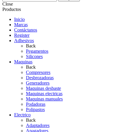
Close
Productos
Inicio
Marcas
Contáctanos
Register
Adhesivos
Back
Pegamentos
Silicones
Maquinas
Back
Compresores
Desbrozadoras
Generadores
Maquinas desbaste
Maquinas electricas
Maquinas manuales
Podadoras
Polipastos
Electrico
Back
Adaptadores
Apagadores