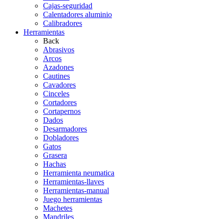
Cajas-seguridad
Calentadores aluminio
Calibradores
Herramientas
Back
Abrasivos
Arcos
Azadones
Cautines
Cavadores
Cinceles
Cortadores
Cortapernos
Dados
Desarmadores
Dobladores
Gatos
Grasera
Hachas
Herramienta neumatica
Herramientas-llaves
Herramientas-manual
Juego herramientas
Machetes
Mandriles