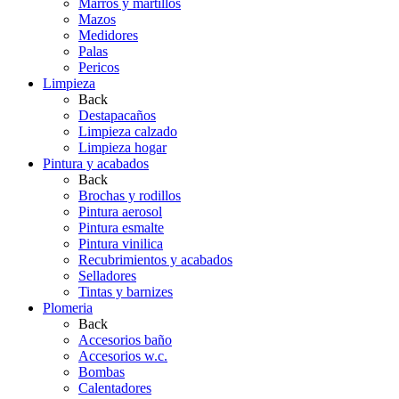
Marros y martillos
Mazos
Medidores
Palas
Pericos
Limpieza
Back
Destapacaños
Limpieza calzado
Limpieza hogar
Pintura y acabados
Back
Brochas y rodillos
Pintura aerosol
Pintura esmalte
Pintura vinilica
Recubrimientos y acabados
Selladores
Tintas y barnizes
Plomeria
Back
Accesorios baño
Accesorios w.c.
Bombas
Calentadores