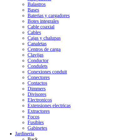
Balastros
Bases
Baterias y cargadores
Botes integrales
Cable coaxial
Cables
Cajas y chalupas
Canaletas
Centros de carga
Clavijas
Conductor
Condulets
Conexiones conduit
Conectores
Contactos
Dimmers
Divisores
Electronicos
Extensiones electricas
Extractores
Focos
Fusibles
Gabinetes
Jardineria
Back