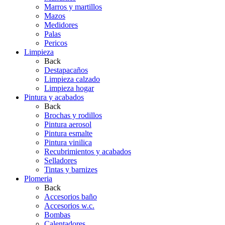
Marros y martillos
Mazos
Medidores
Palas
Pericos
Limpieza
Back
Destapacaños
Limpieza calzado
Limpieza hogar
Pintura y acabados
Back
Brochas y rodillos
Pintura aerosol
Pintura esmalte
Pintura vinilica
Recubrimientos y acabados
Selladores
Tintas y barnizes
Plomeria
Back
Accesorios baño
Accesorios w.c.
Bombas
Calentadores