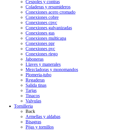
Cespoles y contras
Coladeras y resumideros
Conexiones acero cromado
Conexiones cobre
Conexiones cpvc
Conexiones galvanizadas
Conexiones gas
Conexiones multicapa
Conexiones ppr
Conexiones pvc
Conexiones riego
Jaboneras
Llaves y manerales
Mezcladoras y monomandos
Plomeria-tubo
Regaderas
Salida tinas
Tarjas
Tinacos
Valvulas
Tornilleria
Back
Armellas y aldabas
Bisagras
Pijas y tornillos