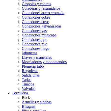
Cespoles y contras
Coladeras y resumideros
Conexiones acero cromado
Conexiones cobre
Conexiones cpvc
Conexiones galvanizadas
Conexiones gas
Conexiones multicapa
Conexiones ppr
Conexiones pvc
Conexiones riego
Jaboneras
Llaves y manerales
Mezcladoras y monomandos
Plomeria-tubo
Regaderas
Salida tinas
Tarjas
Tinacos
Valvulas
Tornilleria
Back
Armellas y aldabas
Bisagras
Pijas y tornillos