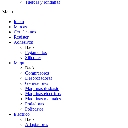
Tuercas y rondanas
Menu
Inicio
Marcas
Contáctanos
Register
Adhesivos
Back
Pegamentos
Silicones
Maquinas
Back
Compresores
Desbrozadoras
Generadores
Maquinas desbaste
Maquinas electricas
Maquinas manuales
Podadoras
Polipastos
Electrico
Back
Adaptadores