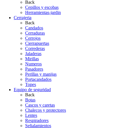
Back
Cepillos y escobas
Herramientas-jardin
Cerrajeria
Back
Candados
Cerraduras
Cerrojos
Cierrapuertas
Correderas
Jaladeras
Mirillas
Numeros
Pasadores
Perillas y manijas
Portacandados
Topes
Equipo de seguridad
Back
Botas
Cascos y caretas
Chalecos y protectores
Lentes
Respiradores
Señalamientos