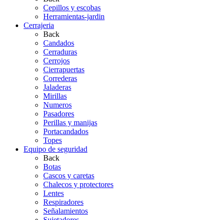
Cepillos y escobas
Herramientas-jardin
Cerrajeria
Back
Candados
Cerraduras
Cerrojos
Cierrapuertas
Correderas
Jaladeras
Mirillas
Numeros
Pasadores
Perillas y manijas
Portacandados
Topes
Equipo de seguridad
Back
Botas
Cascos y caretas
Chalecos y protectores
Lentes
Respiradores
Señalamientos
Sujetadores