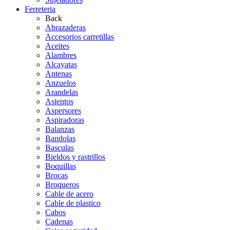
Ferreteria
Back
Abrazaderas
Accesorios carretillas
Aceites
Alambres
Alcayatas
Antenas
Anzuelos
Arandelas
Asientos
Aspersores
Aspiradoras
Balanzas
Bandolas
Basculas
Bieldos y rastrillos
Boquillas
Brocas
Broqueros
Cable de acero
Cable de plastico
Cabos
Cadenas