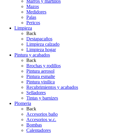
Marros y martillos
Mazos
Medidores
Palas
Pericos
Limpieza
Back
Destapacaños
Limpieza calzado
Limpieza hogar
Pintura y acabados
Back
Brochas y rodillos
Pintura aerosol
Pintura esmalte
Pintura vinilica
Recubrimientos y acabados
Selladores
Tintas y barnizes
Plomeria
Back
Accesorios baño
Accesorios w.c.
Bombas
Calentadores