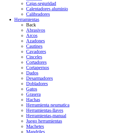
Cajas-seguridad
Calentadores aluminio
Calibradores
Herramientas
Back
Abrasivos
Arcos
Azadones
Cautines
Cavadores
Cinceles
Cortadores
Cortapernos
Dados
Desarmadores
Dobladores
Gatos
Grasera
Hachas
Herramienta neumatica
Herramientas-llaves
Herramientas-manual
Juego herramientas
Machetes
Mandriles