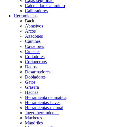
Cajas-seguridad
Calentadores aluminio
Calibradores
Herramientas
Back
Abrasivos
Arcos
Azadones
Cautines
Cavadores
Cinceles
Cortadores
Cortapernos
Dados
Desarmadores
Dobladores
Gatos
Grasera
Hachas
Herramienta neumatica
Herramientas-llaves
Herramientas-manual
Juego herramientas
Machetes
Mandriles