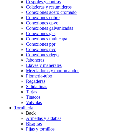
Cespoles y contras
Coladeras y resumideros
Conexiones acero cromado
Conexiones cobre
Conexiones cpvc
Conexiones galvanizadas
Conexiones gas
Conexiones multicapa
Conexiones ppr
Conexiones pvc
Conexiones riego
Jaboneras
Llaves y manerales
Mezcladoras y monomandos
Plomeria-tubo
Regaderas
Salida tinas
Tarjas
Tinacos
Valvulas
Tornilleria
Back
Armellas y aldabas
Bisagras
Pijas y tornillos