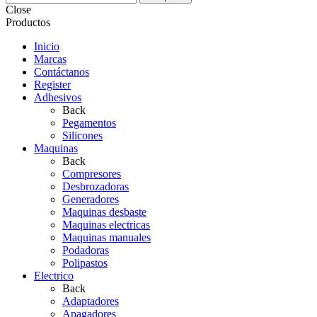
Close
Productos
Inicio
Marcas
Contáctanos
Register
Adhesivos
Back
Pegamentos
Silicones
Maquinas
Back
Compresores
Desbrozadoras
Generadores
Maquinas desbaste
Maquinas electricas
Maquinas manuales
Podadoras
Polipastos
Electrico
Back
Adaptadores
Apagadores