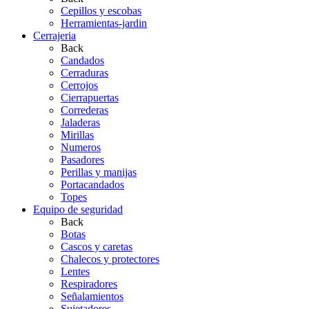
Cepillos y escobas
Herramientas-jardin
Cerrajeria
Back
Candados
Cerraduras
Cerrojos
Cierrapuertas
Correderas
Jaladeras
Mirillas
Numeros
Pasadores
Perillas y manijas
Portacandados
Topes
Equipo de seguridad
Back
Botas
Cascos y caretas
Chalecos y protectores
Lentes
Respiradores
Señalamientos
Sujetadores