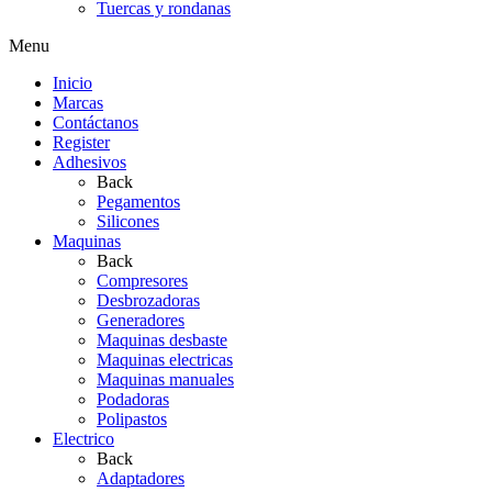
Tuercas y rondanas
Menu
Inicio
Marcas
Contáctanos
Register
Adhesivos
Back
Pegamentos
Silicones
Maquinas
Back
Compresores
Desbrozadoras
Generadores
Maquinas desbaste
Maquinas electricas
Maquinas manuales
Podadoras
Polipastos
Electrico
Back
Adaptadores