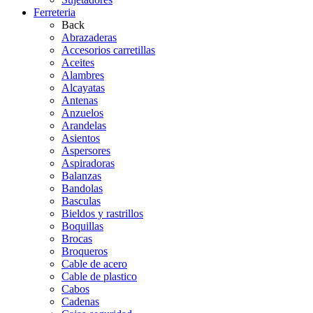
Ferreteria
Back
Abrazaderas
Accesorios carretillas
Aceites
Alambres
Alcayatas
Antenas
Anzuelos
Arandelas
Asientos
Aspersores
Aspiradoras
Balanzas
Bandolas
Basculas
Bieldos y rastrillos
Boquillas
Brocas
Broqueros
Cable de acero
Cable de plastico
Cabos
Cadenas