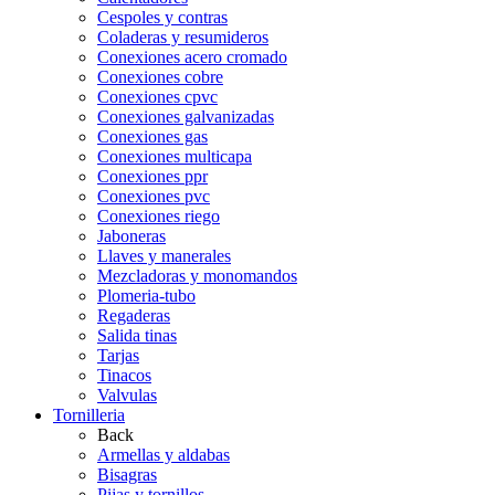
Cespoles y contras
Coladeras y resumideros
Conexiones acero cromado
Conexiones cobre
Conexiones cpvc
Conexiones galvanizadas
Conexiones gas
Conexiones multicapa
Conexiones ppr
Conexiones pvc
Conexiones riego
Jaboneras
Llaves y manerales
Mezcladoras y monomandos
Plomeria-tubo
Regaderas
Salida tinas
Tarjas
Tinacos
Valvulas
Tornilleria
Back
Armellas y aldabas
Bisagras
Pijas y tornillos