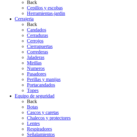
Back
Cepillos y escobas
Herramientas-jardin
Cerrajeria
Back
Candados
Cerraduras
Cerrojos
Cierrapuertas
Correderas
Jaladeras
Mirillas
Numeros
Pasadores
Perillas y manijas
Portacandados
Topes
Equipo de seguridad
Back
Botas
Cascos y caretas
Chalecos y protectores
Lentes
Respiradores
Señalamientos