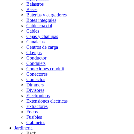
Balastros
Bases
Baterias y cargadores
Botes integrales
Cable coaxial
Cables
Cajas y chalupas
Canaletas
Centros de carga
Clavijas
Conductor
Condulets
Conexiones conduit
Conectores
Contactos
Dimmers
Divisores
Electronicos
Extensiones electricas
Extractores
Focos
Fusibles
Gabinetes
Jardineria
Back