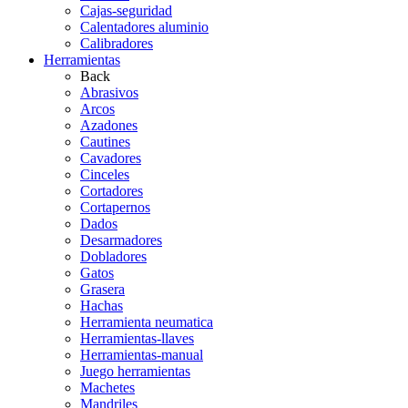
Cajas-seguridad
Calentadores aluminio
Calibradores
Herramientas
Back
Abrasivos
Arcos
Azadones
Cautines
Cavadores
Cinceles
Cortadores
Cortapernos
Dados
Desarmadores
Dobladores
Gatos
Grasera
Hachas
Herramienta neumatica
Herramientas-llaves
Herramientas-manual
Juego herramientas
Machetes
Mandriles