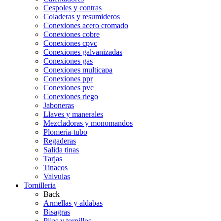
Cespoles y contras
Coladeras y resumideros
Conexiones acero cromado
Conexiones cobre
Conexiones cpvc
Conexiones galvanizadas
Conexiones gas
Conexiones multicapa
Conexiones ppr
Conexiones pvc
Conexiones riego
Jaboneras
Llaves y manerales
Mezcladoras y monomandos
Plomeria-tubo
Regaderas
Salida tinas
Tarjas
Tinacos
Valvulas
Tornilleria
Back
Armellas y aldabas
Bisagras
Pijas y tornillos