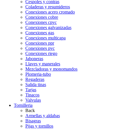
Cespoles y contras
Coladeras y resumideros
Conexiones acero cromado
Conexiones cobre
Conexiones cpvc
Conexiones galvanizadas
Conexiones gas
Conexiones multicapa
Conexiones ppr
Conexiones pvc
Conexiones riego
Jaboneras
Llaves y manerales
Mezcladoras y monomandos
Plomeria-tubo
Regaderas
Salida tinas
Tarjas
Tinacos
Valvulas
Tornilleria
Back
Armellas y aldabas
Bisagras
Pijas y tornillos