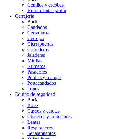
Cepillos y escobas
Herramientas-jardin
Cerrajeria
Back
Candados
Cerraduras
Cerrojos
Cierrapuertas
Correderas
Jaladeras
Mirillas
Numeros
Pasadores
Perillas y manijas
Portacandados
Topes
Equipo de seguridad
Back
Botas
Cascos y caretas
Chalecos y protectores
Lentes
Respiradores
Señalamientos
Sujetadores