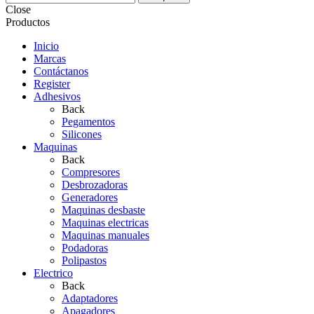
Close
Productos
Inicio
Marcas
Contáctanos
Register
Adhesivos
Back
Pegamentos
Silicones
Maquinas
Back
Compresores
Desbrozadoras
Generadores
Maquinas desbaste
Maquinas electricas
Maquinas manuales
Podadoras
Polipastos
Electrico
Back
Adaptadores
Apagadores