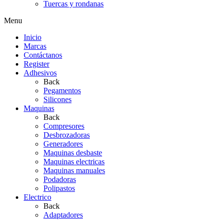
Tuercas y rondanas
Menu
Inicio
Marcas
Contáctanos
Register
Adhesivos
Back
Pegamentos
Silicones
Maquinas
Back
Compresores
Desbrozadoras
Generadores
Maquinas desbaste
Maquinas electricas
Maquinas manuales
Podadoras
Polipastos
Electrico
Back
Adaptadores