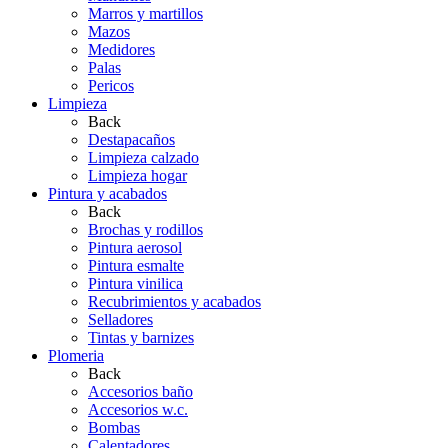
Marros y martillos
Mazos
Medidores
Palas
Pericos
Limpieza
Back
Destapacaños
Limpieza calzado
Limpieza hogar
Pintura y acabados
Back
Brochas y rodillos
Pintura aerosol
Pintura esmalte
Pintura vinilica
Recubrimientos y acabados
Selladores
Tintas y barnizes
Plomeria
Back
Accesorios baño
Accesorios w.c.
Bombas
Calentadores