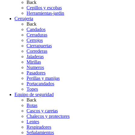
Back
Cepillos y escobas
Herramientas-jardin
Cerrajeria
Back
Candados
Cerraduras
Cerrojos
Cierrapuertas
Correderas
Jaladeras
Mirillas
Numeros
Pasadores
Perillas y manijas
Portacandados
Topes
Equipo de seguridad
Back
Botas
Cascos y caretas
Chalecos y protectores
Lentes
Respiradores
Señalamientos