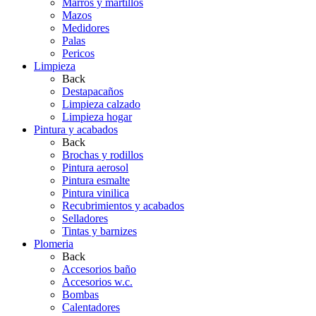
Marros y martillos
Mazos
Medidores
Palas
Pericos
Limpieza
Back
Destapacaños
Limpieza calzado
Limpieza hogar
Pintura y acabados
Back
Brochas y rodillos
Pintura aerosol
Pintura esmalte
Pintura vinilica
Recubrimientos y acabados
Selladores
Tintas y barnizes
Plomeria
Back
Accesorios baño
Accesorios w.c.
Bombas
Calentadores