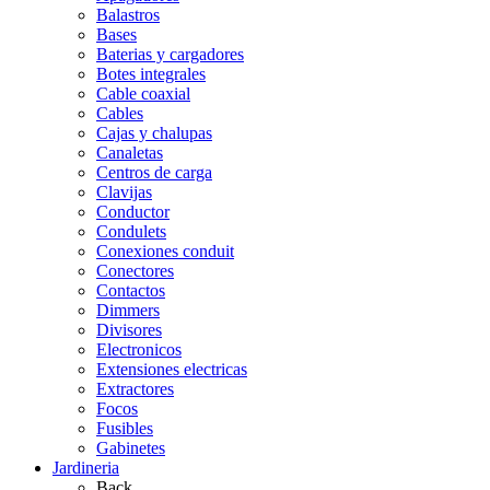
Balastros
Bases
Baterias y cargadores
Botes integrales
Cable coaxial
Cables
Cajas y chalupas
Canaletas
Centros de carga
Clavijas
Conductor
Condulets
Conexiones conduit
Conectores
Contactos
Dimmers
Divisores
Electronicos
Extensiones electricas
Extractores
Focos
Fusibles
Gabinetes
Jardineria
Back