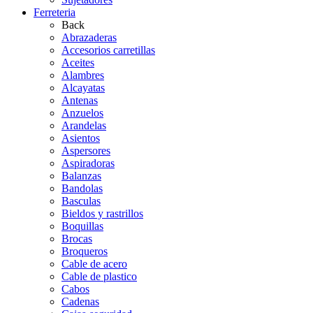
Ferreteria
Back
Abrazaderas
Accesorios carretillas
Aceites
Alambres
Alcayatas
Antenas
Anzuelos
Arandelas
Asientos
Aspersores
Aspiradoras
Balanzas
Bandolas
Basculas
Bieldos y rastrillos
Boquillas
Brocas
Broqueros
Cable de acero
Cable de plastico
Cabos
Cadenas