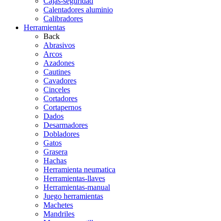
Cajas-seguridad
Calentadores aluminio
Calibradores
Herramientas
Back
Abrasivos
Arcos
Azadones
Cautines
Cavadores
Cinceles
Cortadores
Cortapernos
Dados
Desarmadores
Dobladores
Gatos
Grasera
Hachas
Herramienta neumatica
Herramientas-llaves
Herramientas-manual
Juego herramientas
Machetes
Mandriles