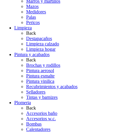
Marros y martillos
Mazos
Medidores
Palas
Pericos
Limpieza
Back
Destapacaños
Limpieza calzado
Limpieza hogar
Pintura y acabados
Back
Brochas y rodillos
Pintura aerosol
Pintura esmalte
Pintura vinilica
Recubrimientos y acabados
Selladores
Tintas y barnizes
Plomeria
Back
Accesorios baño
Accesorios w.c.
Bombas
Calentadores