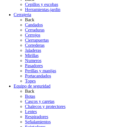
Cepillos y escobas
Herramientas-jardin
Cerrajeria
Back
Candados
Cerraduras
Cerrojos
Cierrapuertas
Correderas
Jaladeras
Mirillas
Numeros
Pasadores
Perillas y manijas
Portacandados
Topes
Equipo de seguridad
Back
Botas
Cascos y caretas
Chalecos y protectores
Lentes
Respiradores
Señalamientos
Sujetadores