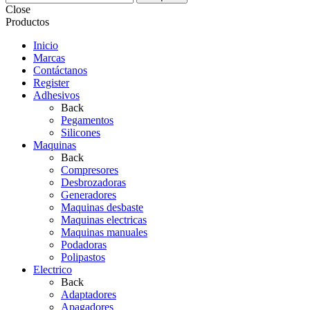
Close
Productos
Inicio
Marcas
Contáctanos
Register
Adhesivos
Back
Pegamentos
Silicones
Maquinas
Back
Compresores
Desbrozadoras
Generadores
Maquinas desbaste
Maquinas electricas
Maquinas manuales
Podadoras
Polipastos
Electrico
Back
Adaptadores
Apagadores