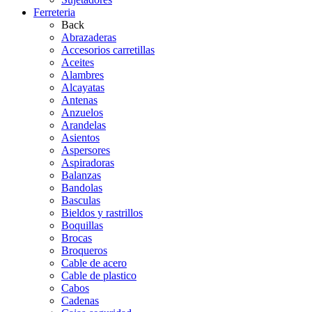
Ferreteria
Back
Abrazaderas
Accesorios carretillas
Aceites
Alambres
Alcayatas
Antenas
Anzuelos
Arandelas
Asientos
Aspersores
Aspiradoras
Balanzas
Bandolas
Basculas
Bieldos y rastrillos
Boquillas
Brocas
Broqueros
Cable de acero
Cable de plastico
Cabos
Cadenas