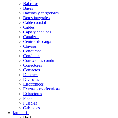
Balastros
Bases
Baterias y cargadores
Botes integrales
Cable coaxial
Cables
Cajas y chalupas
Canaletas
Centros de carga
Clavijas
Conductor
Condulets
Conexiones conduit
Conectores
Contactos
Dimmers
Divisores
Electronicos
Extensiones electricas
Extractores
Focos
Fusibles
Gabinetes
Jardineria
Back