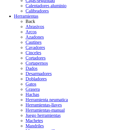
Cajas-seguridad
Calentadores aluminio
Calibradores
Herramientas
Back
Abrasivos
Arcos
Azadones
Cautines
Cavadores
Cinceles
Cortadores
Cortapernos
Dados
Desarmadores
Dobladores
Gatos
Grasera
Hachas
Herramienta neumatica
Herramientas-llaves
Herramientas-manual
Juego herramientas
Machetes
Mandriles