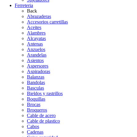
Ferreteria
Back
Abrazaderas
Accesorios carretillas
Aceites
Alambres
Alcayatas
Antenas
Anzuelos
Arandelas
Asientos
Aspersores
Aspiradoras
Balanzas
Bandolas
Basculas
Bieldos y rastrillos
Boquillas
Brocas
Broqueros
Cable de acero
Cable de plastico
Cabos
Cadenas