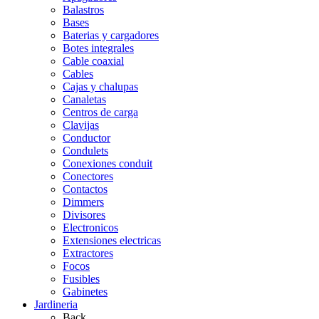
Balastros
Bases
Baterias y cargadores
Botes integrales
Cable coaxial
Cables
Cajas y chalupas
Canaletas
Centros de carga
Clavijas
Conductor
Condulets
Conexiones conduit
Conectores
Contactos
Dimmers
Divisores
Electronicos
Extensiones electricas
Extractores
Focos
Fusibles
Gabinetes
Jardineria
Back