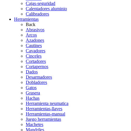
Cajas-seguridad
Calentadores aluminio
Calibradores
Herramientas
Back
Abrasivos
Arcos
Azadones
Cautines
Cavadores
Cinceles
Cortadores
Cortapernos
Dados
Desarmadores
Dobladores
Gatos
Grasera
Hachas
Herramienta neumatica
Herramientas-llaves
Herramientas-manual
Juego herramientas
Machetes
Mandriles