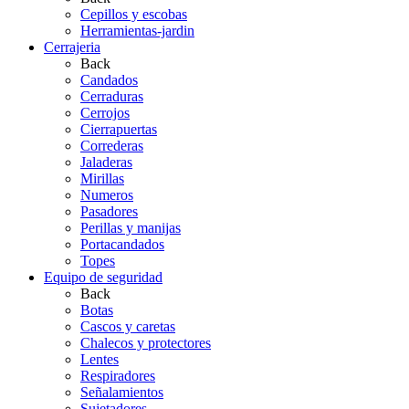
Cepillos y escobas
Herramientas-jardin
Cerrajeria
Back
Candados
Cerraduras
Cerrojos
Cierrapuertas
Correderas
Jaladeras
Mirillas
Numeros
Pasadores
Perillas y manijas
Portacandados
Topes
Equipo de seguridad
Back
Botas
Cascos y caretas
Chalecos y protectores
Lentes
Respiradores
Señalamientos
Sujetadores