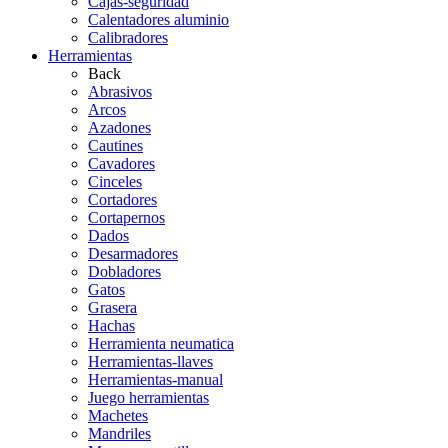
Cajas-seguridad
Calentadores aluminio
Calibradores
Herramientas
Back
Abrasivos
Arcos
Azadones
Cautines
Cavadores
Cinceles
Cortadores
Cortapernos
Dados
Desarmadores
Dobladores
Gatos
Grasera
Hachas
Herramienta neumatica
Herramientas-llaves
Herramientas-manual
Juego herramientas
Machetes
Mandriles