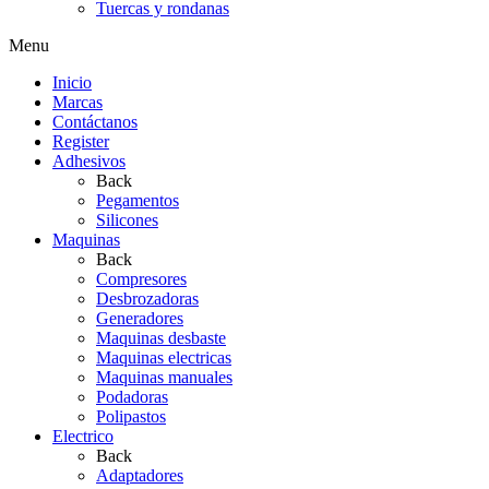
Tuercas y rondanas
Menu
Inicio
Marcas
Contáctanos
Register
Adhesivos
Back
Pegamentos
Silicones
Maquinas
Back
Compresores
Desbrozadoras
Generadores
Maquinas desbaste
Maquinas electricas
Maquinas manuales
Podadoras
Polipastos
Electrico
Back
Adaptadores