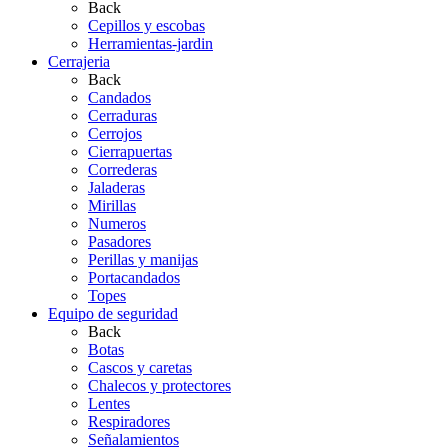
Back
Cepillos y escobas
Herramientas-jardin
Cerrajeria
Back
Candados
Cerraduras
Cerrojos
Cierrapuertas
Correderas
Jaladeras
Mirillas
Numeros
Pasadores
Perillas y manijas
Portacandados
Topes
Equipo de seguridad
Back
Botas
Cascos y caretas
Chalecos y protectores
Lentes
Respiradores
Señalamientos