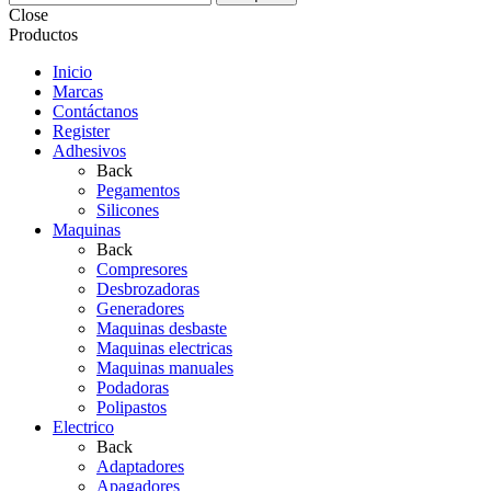
Close
Productos
Inicio
Marcas
Contáctanos
Register
Adhesivos
Back
Pegamentos
Silicones
Maquinas
Back
Compresores
Desbrozadoras
Generadores
Maquinas desbaste
Maquinas electricas
Maquinas manuales
Podadoras
Polipastos
Electrico
Back
Adaptadores
Apagadores