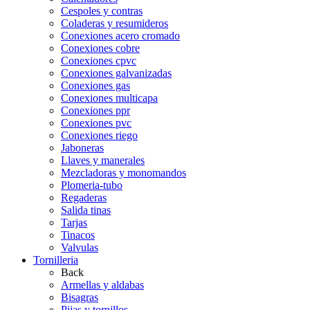
Cespoles y contras
Coladeras y resumideros
Conexiones acero cromado
Conexiones cobre
Conexiones cpvc
Conexiones galvanizadas
Conexiones gas
Conexiones multicapa
Conexiones ppr
Conexiones pvc
Conexiones riego
Jaboneras
Llaves y manerales
Mezcladoras y monomandos
Plomeria-tubo
Regaderas
Salida tinas
Tarjas
Tinacos
Valvulas
Tornilleria
Back
Armellas y aldabas
Bisagras
Pijas y tornillos