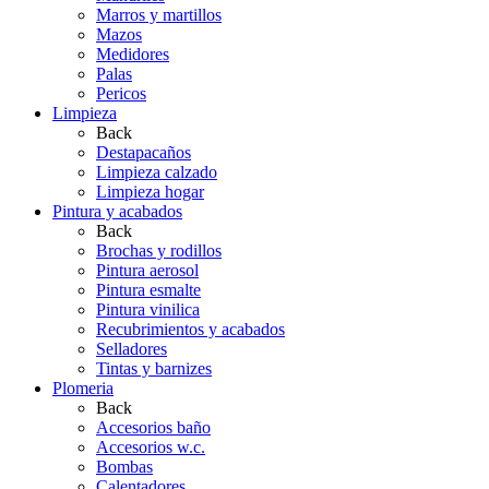
Marros y martillos
Mazos
Medidores
Palas
Pericos
Limpieza
Back
Destapacaños
Limpieza calzado
Limpieza hogar
Pintura y acabados
Back
Brochas y rodillos
Pintura aerosol
Pintura esmalte
Pintura vinilica
Recubrimientos y acabados
Selladores
Tintas y barnizes
Plomeria
Back
Accesorios baño
Accesorios w.c.
Bombas
Calentadores