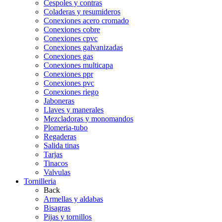
Cespoles y contras
Coladeras y resumideros
Conexiones acero cromado
Conexiones cobre
Conexiones cpvc
Conexiones galvanizadas
Conexiones gas
Conexiones multicapa
Conexiones ppr
Conexiones pvc
Conexiones riego
Jaboneras
Llaves y manerales
Mezcladoras y monomandos
Plomeria-tubo
Regaderas
Salida tinas
Tarjas
Tinacos
Valvulas
Tornilleria
Back
Armellas y aldabas
Bisagras
Pijas y tornillos