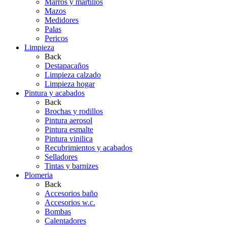
Marros y martillos
Mazos
Medidores
Palas
Pericos
Limpieza
Back
Destapacaños
Limpieza calzado
Limpieza hogar
Pintura y acabados
Back
Brochas y rodillos
Pintura aerosol
Pintura esmalte
Pintura vinilica
Recubrimientos y acabados
Selladores
Tintas y barnizes
Plomeria
Back
Accesorios baño
Accesorios w.c.
Bombas
Calentadores