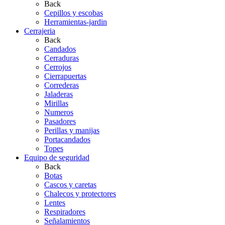
Back
Cepillos y escobas
Herramientas-jardin
Cerrajeria
Back
Candados
Cerraduras
Cerrojos
Cierrapuertas
Correderas
Jaladeras
Mirillas
Numeros
Pasadores
Perillas y manijas
Portacandados
Topes
Equipo de seguridad
Back
Botas
Cascos y caretas
Chalecos y protectores
Lentes
Respiradores
Señalamientos