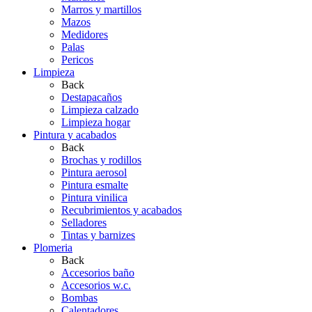
Marros y martillos
Mazos
Medidores
Palas
Pericos
Limpieza
Back
Destapacaños
Limpieza calzado
Limpieza hogar
Pintura y acabados
Back
Brochas y rodillos
Pintura aerosol
Pintura esmalte
Pintura vinilica
Recubrimientos y acabados
Selladores
Tintas y barnizes
Plomeria
Back
Accesorios baño
Accesorios w.c.
Bombas
Calentadores