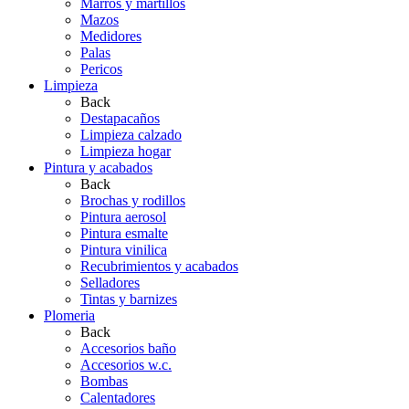
Marros y martillos
Mazos
Medidores
Palas
Pericos
Limpieza
Back
Destapacaños
Limpieza calzado
Limpieza hogar
Pintura y acabados
Back
Brochas y rodillos
Pintura aerosol
Pintura esmalte
Pintura vinilica
Recubrimientos y acabados
Selladores
Tintas y barnizes
Plomeria
Back
Accesorios baño
Accesorios w.c.
Bombas
Calentadores