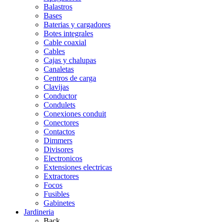
Balastros
Bases
Baterias y cargadores
Botes integrales
Cable coaxial
Cables
Cajas y chalupas
Canaletas
Centros de carga
Clavijas
Conductor
Condulets
Conexiones conduit
Conectores
Contactos
Dimmers
Divisores
Electronicos
Extensiones electricas
Extractores
Focos
Fusibles
Gabinetes
Jardineria
Back