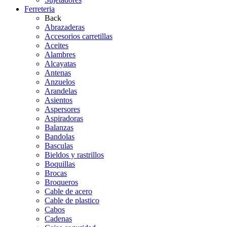
Ferreteria
Back
Abrazaderas
Accesorios carretillas
Aceites
Alambres
Alcayatas
Antenas
Anzuelos
Arandelas
Asientos
Aspersores
Aspiradoras
Balanzas
Bandolas
Basculas
Bieldos y rastrillos
Boquillas
Brocas
Broqueros
Cable de acero
Cable de plastico
Cabos
Cadenas