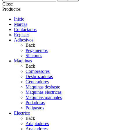
Close
Productos
Inicio
Marcas
Contáctanos
Register
Adhesivos
Back
Pegamentos
Silicones
Maquinas
Back
Compresores
Desbrozadoras
Generadores
Maquinas desbaste
Maquinas electricas
Maquinas manuales
Podadoras
Polipastos
Electrico
Back
Adaptadores
Apagadores