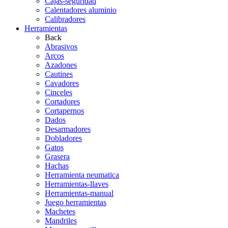
Cajas-seguridad
Calentadores aluminio
Calibradores
Herramientas
Back
Abrasivos
Arcos
Azadones
Cautines
Cavadores
Cinceles
Cortadores
Cortapernos
Dados
Desarmadores
Dobladores
Gatos
Grasera
Hachas
Herramienta neumatica
Herramientas-llaves
Herramientas-manual
Juego herramientas
Machetes
Mandriles