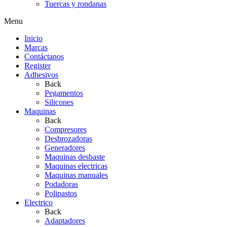
Tuercas y rondanas
Menu
Inicio
Marcas
Contáctanos
Register
Adhesivos
Back
Pegamentos
Silicones
Maquinas
Back
Compresores
Desbrozadoras
Generadores
Maquinas desbaste
Maquinas electricas
Maquinas manuales
Podadoras
Polipastos
Electrico
Back
Adaptadores