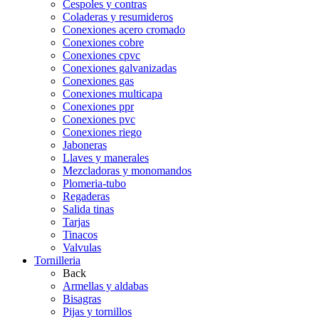
Cespoles y contras
Coladeras y resumideros
Conexiones acero cromado
Conexiones cobre
Conexiones cpvc
Conexiones galvanizadas
Conexiones gas
Conexiones multicapa
Conexiones ppr
Conexiones pvc
Conexiones riego
Jaboneras
Llaves y manerales
Mezcladoras y monomandos
Plomeria-tubo
Regaderas
Salida tinas
Tarjas
Tinacos
Valvulas
Tornilleria
Back
Armellas y aldabas
Bisagras
Pijas y tornillos