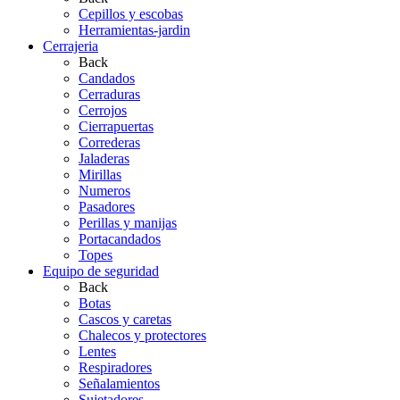
Cepillos y escobas
Herramientas-jardin
Cerrajeria
Back
Candados
Cerraduras
Cerrojos
Cierrapuertas
Correderas
Jaladeras
Mirillas
Numeros
Pasadores
Perillas y manijas
Portacandados
Topes
Equipo de seguridad
Back
Botas
Cascos y caretas
Chalecos y protectores
Lentes
Respiradores
Señalamientos
Sujetadores