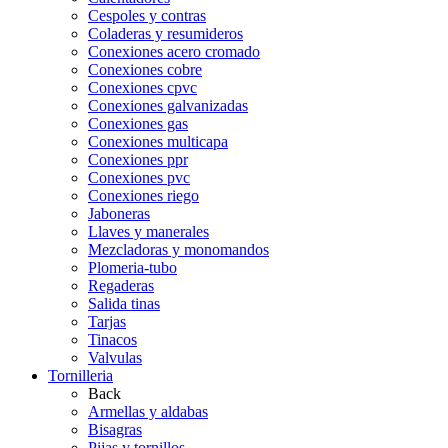
Cespoles y contras
Coladeras y resumideros
Conexiones acero cromado
Conexiones cobre
Conexiones cpvc
Conexiones galvanizadas
Conexiones gas
Conexiones multicapa
Conexiones ppr
Conexiones pvc
Conexiones riego
Jaboneras
Llaves y manerales
Mezcladoras y monomandos
Plomeria-tubo
Regaderas
Salida tinas
Tarjas
Tinacos
Valvulas
Tornilleria
Back
Armellas y aldabas
Bisagras
Pijas y tornillos