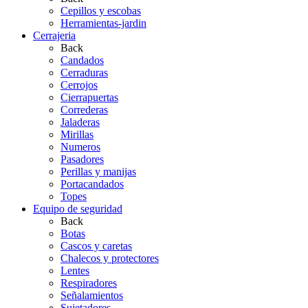
Cepillos y escobas
Herramientas-jardin
Cerrajeria
Back
Candados
Cerraduras
Cerrojos
Cierrapuertas
Correderas
Jaladeras
Mirillas
Numeros
Pasadores
Perillas y manijas
Portacandados
Topes
Equipo de seguridad
Back
Botas
Cascos y caretas
Chalecos y protectores
Lentes
Respiradores
Señalamientos
Sujetadores