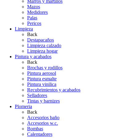
Marros y martillos
Mazos
Medidores
Palas
Pericos
Limpieza
Back
Destapacaños
Limpieza calzado
Limpieza hogar
Pintura y acabados
Back
Brochas y rodillos
Pintura aerosol
Pintura esmalte
Pintura vinilica
Recubrimientos y acabados
Selladores
Tintas y barnizes
Plomeria
Back
Accesorios baño
Accesorios w.c.
Bombas
Calentadores