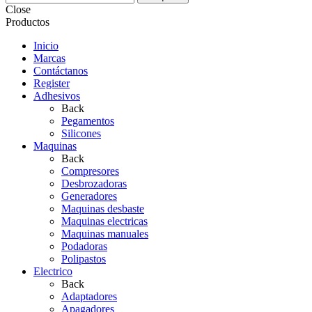
Close
Productos
Inicio
Marcas
Contáctanos
Register
Adhesivos
Back
Pegamentos
Silicones
Maquinas
Back
Compresores
Desbrozadoras
Generadores
Maquinas desbaste
Maquinas electricas
Maquinas manuales
Podadoras
Polipastos
Electrico
Back
Adaptadores
Apagadores