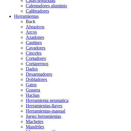
Cajas-seguridad
Calentadores aluminio
Calibradores
Herramientas
Back
Abrasivos
Arcos
Azadones
Cautines
Cavadores
Cinceles
Cortadores
Cortapernos
Dados
Desarmadores
Dobladores
Gatos
Grasera
Hachas
Herramienta neumatica
Herramientas-llaves
Herramientas-manual
Juego herramientas
Machetes
Mandriles