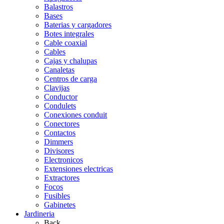
Balastros
Bases
Baterias y cargadores
Botes integrales
Cable coaxial
Cables
Cajas y chalupas
Canaletas
Centros de carga
Clavijas
Conductor
Condulets
Conexiones conduit
Conectores
Contactos
Dimmers
Divisores
Electronicos
Extensiones electricas
Extractores
Focos
Fusibles
Gabinetes
Jardineria
Back