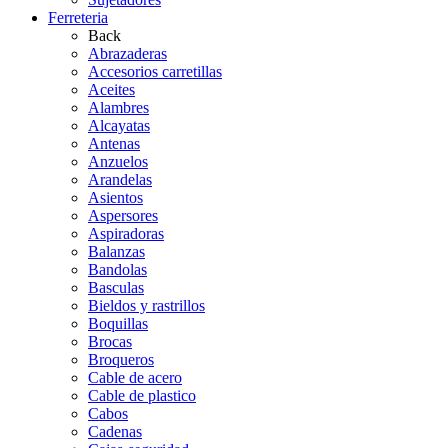
Ferreteria
Back
Abrazaderas
Accesorios carretillas
Aceites
Alambres
Alcayatas
Antenas
Anzuelos
Arandelas
Asientos
Aspersores
Aspiradoras
Balanzas
Bandolas
Basculas
Bieldos y rastrillos
Boquillas
Brocas
Broqueros
Cable de acero
Cable de plastico
Cabos
Cadenas