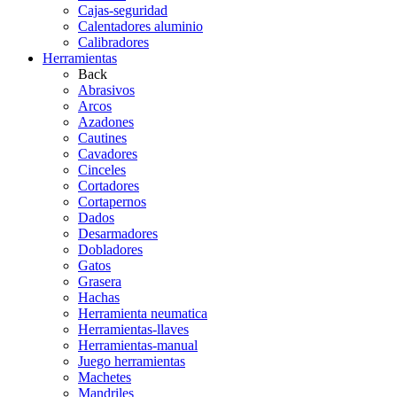
Cajas-seguridad
Calentadores aluminio
Calibradores
Herramientas
Back
Abrasivos
Arcos
Azadones
Cautines
Cavadores
Cinceles
Cortadores
Cortapernos
Dados
Desarmadores
Dobladores
Gatos
Grasera
Hachas
Herramienta neumatica
Herramientas-llaves
Herramientas-manual
Juego herramientas
Machetes
Mandriles