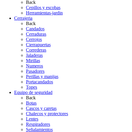
Back
Cepillos y escobas
Herramientas-jardin
Cerrajeria
Back
Candados
Cerraduras
Cerrojos
Cierrapuertas
Correderas
Jaladeras
Mirillas
Numeros
Pasadores
Perillas y manijas
Portacandados
Topes
Equipo de seguridad
Back
Botas
Cascos y caretas
Chalecos y protectores
Lentes
Respiradores
Señalamientos