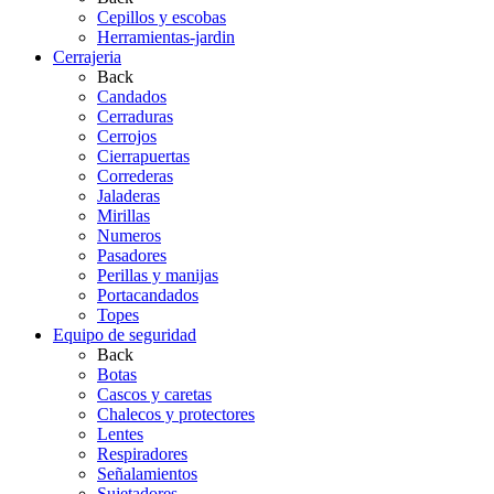
Cepillos y escobas
Herramientas-jardin
Cerrajeria
Back
Candados
Cerraduras
Cerrojos
Cierrapuertas
Correderas
Jaladeras
Mirillas
Numeros
Pasadores
Perillas y manijas
Portacandados
Topes
Equipo de seguridad
Back
Botas
Cascos y caretas
Chalecos y protectores
Lentes
Respiradores
Señalamientos
Sujetadores