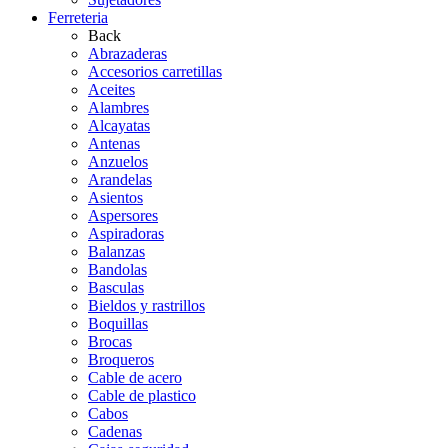
Ferreteria
Back
Abrazaderas
Accesorios carretillas
Aceites
Alambres
Alcayatas
Antenas
Anzuelos
Arandelas
Asientos
Aspersores
Aspiradoras
Balanzas
Bandolas
Basculas
Bieldos y rastrillos
Boquillas
Brocas
Broqueros
Cable de acero
Cable de plastico
Cabos
Cadenas