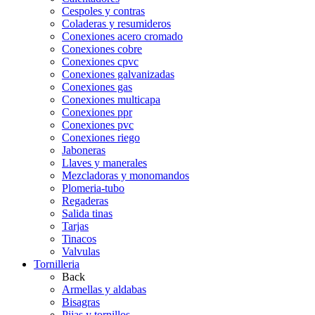
Cespoles y contras
Coladeras y resumideros
Conexiones acero cromado
Conexiones cobre
Conexiones cpvc
Conexiones galvanizadas
Conexiones gas
Conexiones multicapa
Conexiones ppr
Conexiones pvc
Conexiones riego
Jaboneras
Llaves y manerales
Mezcladoras y monomandos
Plomeria-tubo
Regaderas
Salida tinas
Tarjas
Tinacos
Valvulas
Tornilleria
Back
Armellas y aldabas
Bisagras
Pijas y tornillos