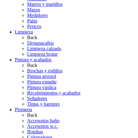
Marros y martillos
Mazos
Medidores
Palas
Pericos
Limpieza
Back
Destapacaños
Limpieza calzado
Limpieza hogar
Pintura y acabados
Back
Brochas y rodillos
Pintura aerosol
Pintura esmalte
Pintura vinilica
Recubrimientos y acabados
Selladores
Tintas y barnizes
Plomeria
Back
Accesorios baño
Accesorios w.c.
Bombas
Calentadores