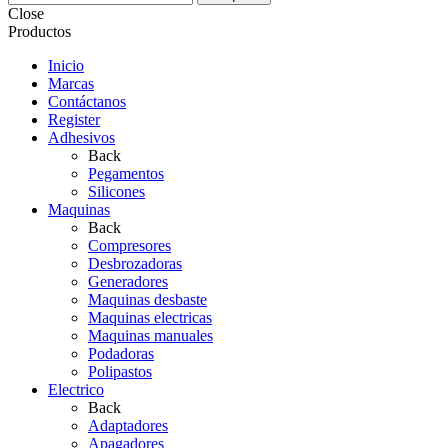
Close
Productos
Inicio
Marcas
Contáctanos
Register
Adhesivos
Back
Pegamentos
Silicones
Maquinas
Back
Compresores
Desbrozadoras
Generadores
Maquinas desbaste
Maquinas electricas
Maquinas manuales
Podadoras
Polipastos
Electrico
Back
Adaptadores
Apagadores