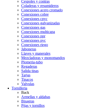
Cespoles y contras
Coladeras y resumideros
Conexiones acero cromado
Conexiones cobre
Conexiones cpvc
Conexiones galvanizadas
Conexiones gas
Conexiones multicapa
Conexiones ppr
Conexiones pvc
Conexiones riego
Jaboneras
Llaves y manerales
Mezcladoras y monomandos
Plomeria-tubo
Regaderas
Salida tinas
Tarjas
Tinacos
Valvulas
Tornilleria
Back
Armellas y aldabas
Bisagras
Pijas y tornillos