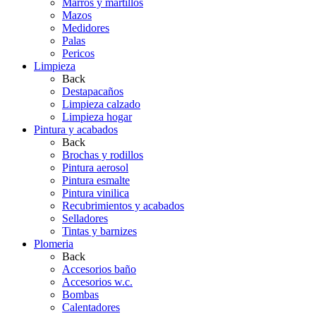
Marros y martillos
Mazos
Medidores
Palas
Pericos
Limpieza
Back
Destapacaños
Limpieza calzado
Limpieza hogar
Pintura y acabados
Back
Brochas y rodillos
Pintura aerosol
Pintura esmalte
Pintura vinilica
Recubrimientos y acabados
Selladores
Tintas y barnizes
Plomeria
Back
Accesorios baño
Accesorios w.c.
Bombas
Calentadores