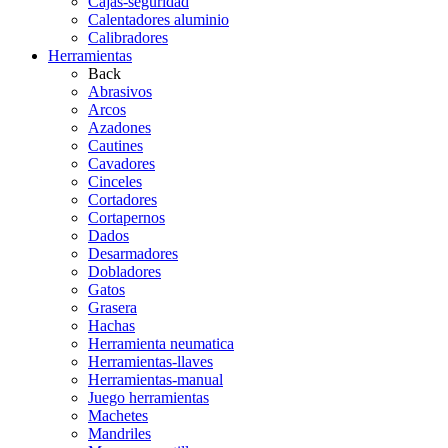
Cajas-seguridad
Calentadores aluminio
Calibradores
Herramientas
Back
Abrasivos
Arcos
Azadones
Cautines
Cavadores
Cinceles
Cortadores
Cortapernos
Dados
Desarmadores
Dobladores
Gatos
Grasera
Hachas
Herramienta neumatica
Herramientas-llaves
Herramientas-manual
Juego herramientas
Machetes
Mandriles