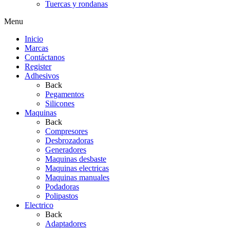
Tuercas y rondanas
Menu
Inicio
Marcas
Contáctanos
Register
Adhesivos
Back
Pegamentos
Silicones
Maquinas
Back
Compresores
Desbrozadoras
Generadores
Maquinas desbaste
Maquinas electricas
Maquinas manuales
Podadoras
Polipastos
Electrico
Back
Adaptadores