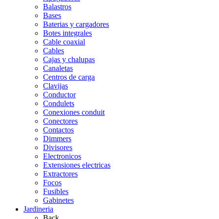
Balastros
Bases
Baterias y cargadores
Botes integrales
Cable coaxial
Cables
Cajas y chalupas
Canaletas
Centros de carga
Clavijas
Conductor
Condulets
Conexiones conduit
Conectores
Contactos
Dimmers
Divisores
Electronicos
Extensiones electricas
Extractores
Focos
Fusibles
Gabinetes
Jardineria
Back