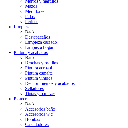
Marros y martillos
Mazos
Medidores
Palas
Pericos
Limpieza
Back
Destapacaños
Limpieza calzado
Limpieza hogar
Pintura y acabados
Back
Brochas y rodillos
Pintura aerosol
Pintura esmalte
Pintura vinilica
Recubrimientos y acabados
Selladores
Tintas y barnizes
Plomeria
Back
Accesorios baño
Accesorios w.c.
Bombas
Calentadores