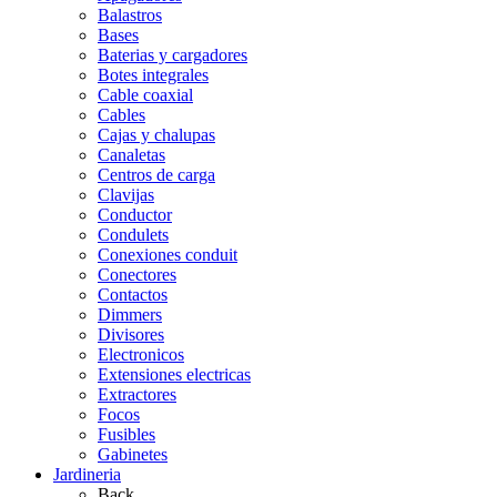
Balastros
Bases
Baterias y cargadores
Botes integrales
Cable coaxial
Cables
Cajas y chalupas
Canaletas
Centros de carga
Clavijas
Conductor
Condulets
Conexiones conduit
Conectores
Contactos
Dimmers
Divisores
Electronicos
Extensiones electricas
Extractores
Focos
Fusibles
Gabinetes
Jardineria
Back