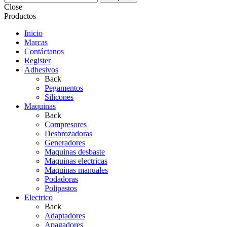
Close
Productos
Inicio
Marcas
Contáctanos
Register
Adhesivos
Back
Pegamentos
Silicones
Maquinas
Back
Compresores
Desbrozadoras
Generadores
Maquinas desbaste
Maquinas electricas
Maquinas manuales
Podadoras
Polipastos
Electrico
Back
Adaptadores
Apagadores