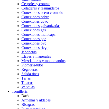
Cespoles y contras
Coladeras y resumideros
Conexiones acero cromado
Conexiones cobre
Conexiones cpvc
Conexiones galvanizadas
Conexiones gas
Conexiones multicapa
Conexiones ppr
Conexiones pvc
Conexiones riego
Jaboneras
Llaves y manerales
Mezcladoras y monomandos
Plomeria-tubo
Regaderas
Salida tinas
Tarjas
Tinacos
Valvulas
Tornilleria
Back
Armellas y aldabas
Bisagras
Pijas y tornillos