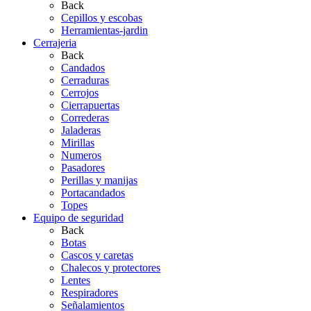
Back
Cepillos y escobas
Herramientas-jardin
Cerrajeria
Back
Candados
Cerraduras
Cerrojos
Cierrapuertas
Correderas
Jaladeras
Mirillas
Numeros
Pasadores
Perillas y manijas
Portacandados
Topes
Equipo de seguridad
Back
Botas
Cascos y caretas
Chalecos y protectores
Lentes
Respiradores
Señalamientos