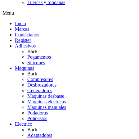
Tuercas y rondanas
Menu
Inicio
Marcas
Contáctanos
Register
Adhesivos
Back
Pegamentos
Silicones
Maquinas
Back
Compresores
Desbrozadoras
Generadores
Maquinas desbaste
Maquinas electricas
Maquinas manuales
Podadoras
Polipastos
Electrico
Back
Adaptadores