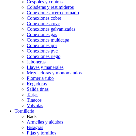
Cespoles y contras
Coladeras y resumideros
Conexiones acero cromado
Conexiones cobre
Conexiones cpvc
Conexiones galvanizadas
Conexiones gas
Conexiones multicapa
Conexiones ppr
Conexiones pvc
Conexiones riego
Jaboneras
Llaves y manerales
Mezcladoras y monomandos
Plomeria-tubo
Regaderas
Salida tinas
Tarjas
Tinacos
Valvulas
Tornilleria
Back
Armellas y aldabas
Bisagras
Pijas y tornillos