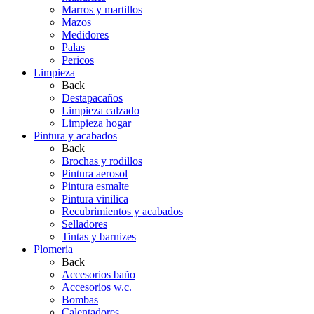
Marros y martillos
Mazos
Medidores
Palas
Pericos
Limpieza
Back
Destapacaños
Limpieza calzado
Limpieza hogar
Pintura y acabados
Back
Brochas y rodillos
Pintura aerosol
Pintura esmalte
Pintura vinilica
Recubrimientos y acabados
Selladores
Tintas y barnizes
Plomeria
Back
Accesorios baño
Accesorios w.c.
Bombas
Calentadores