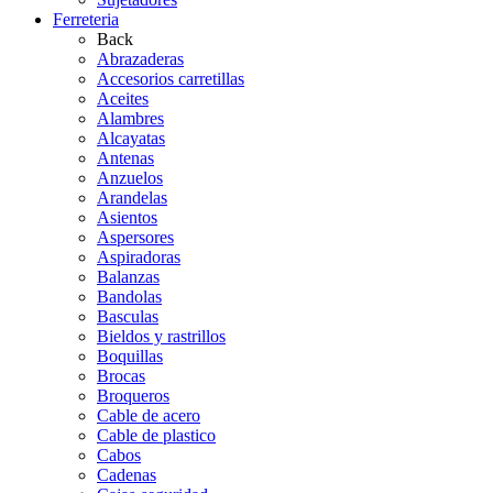
Ferreteria
Back
Abrazaderas
Accesorios carretillas
Aceites
Alambres
Alcayatas
Antenas
Anzuelos
Arandelas
Asientos
Aspersores
Aspiradoras
Balanzas
Bandolas
Basculas
Bieldos y rastrillos
Boquillas
Brocas
Broqueros
Cable de acero
Cable de plastico
Cabos
Cadenas