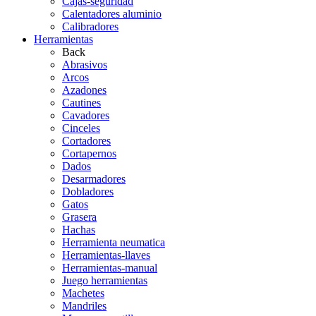
Cajas-seguridad
Calentadores aluminio
Calibradores
Herramientas
Back
Abrasivos
Arcos
Azadones
Cautines
Cavadores
Cinceles
Cortadores
Cortapernos
Dados
Desarmadores
Dobladores
Gatos
Grasera
Hachas
Herramienta neumatica
Herramientas-llaves
Herramientas-manual
Juego herramientas
Machetes
Mandriles