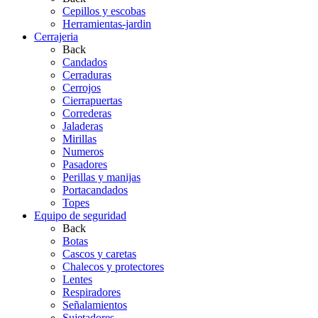
Cepillos y escobas
Herramientas-jardin
Cerrajeria
Back
Candados
Cerraduras
Cerrojos
Cierrapuertas
Correderas
Jaladeras
Mirillas
Numeros
Pasadores
Perillas y manijas
Portacandados
Topes
Equipo de seguridad
Back
Botas
Cascos y caretas
Chalecos y protectores
Lentes
Respiradores
Señalamientos
Sujetadores