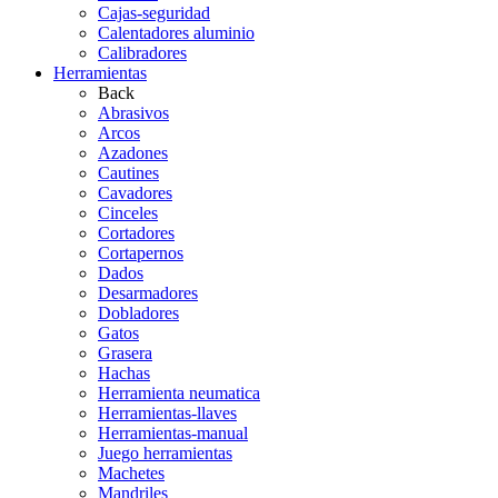
Cajas-seguridad
Calentadores aluminio
Calibradores
Herramientas
Back
Abrasivos
Arcos
Azadones
Cautines
Cavadores
Cinceles
Cortadores
Cortapernos
Dados
Desarmadores
Dobladores
Gatos
Grasera
Hachas
Herramienta neumatica
Herramientas-llaves
Herramientas-manual
Juego herramientas
Machetes
Mandriles